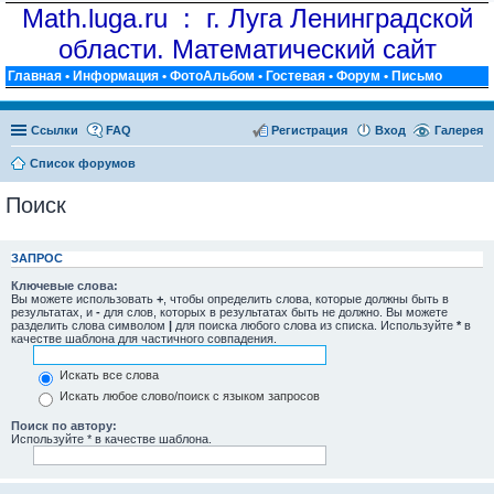
Math.luga.ru : г. Луга Ленинградской
области. Математический сайт
Главная
•
Информация
•
ФотоАльбом
•
Гостевая
•
Форум
•
Письмо
Ссылки
FAQ
Регистрация
Вход
Галерея
Список форумов
Поиск
ЗАПРОС
Ключевые слова:
Вы можете использовать
+
, чтобы определить слова, которые должны быть в
результатах, и
-
для слов, которых в результатах быть не должно. Вы можете
разделить слова символом
|
для поиска любого слова из списка. Используйте
*
в
качестве шаблона для частичного совпадения.
Искать все слова
Искать любое слово/поиск с языком запросов
Поиск по автору:
Используйте * в качестве шаблона.