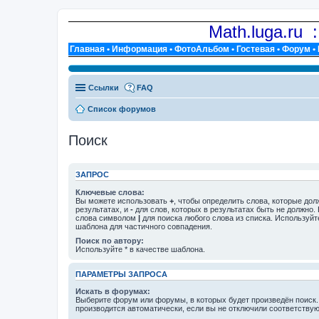
Math.luga.ru 
Главная
•
Информация
•
ФотоАльбом
•
Гостевая
•
Форум
•
Ссылки
FAQ
Список форумов
Поиск
ЗАПРОС
Ключевые слова:
Вы можете использовать
+
, чтобы определить слова, которые дол
результатах, и
-
для слов, которых в результатах быть не должно.
слова символом
|
для поиска любого слова из списка. Используй
шаблона для частичного совпадения.
Поиск по автору:
Используйте * в качестве шаблона.
ПАРАМЕТРЫ ЗАПРОСА
Искать в форумах:
Выберите форум или форумы, в которых будет произведён поиск
производится автоматически, если вы не отключили соответству