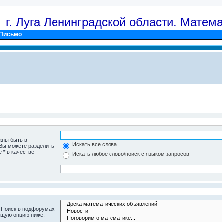
: г. Луга Ленинградской области. Матем
Письмо
жны быть в
Искать все слова
 Вы можете разделить
те
*
в качестве
Искать любое слово/поиск с языком запросов
. Поиск в подфорумах
ющую опцию ниже.