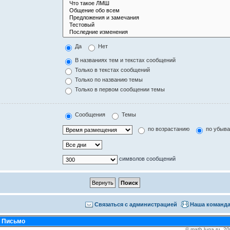
Да
Нет
В названиях тем и текстах сообщений
Только в текстах сообщений
Только по названию темы
Только в первом сообщении темы
Сообщения
Темы
по возрастанию
по убыв
символов сообщений
Связаться с администрацией
Наша команд
•
Письмо
© math.luga.ru, 