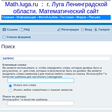
Math.luga.ru : г. Луга Ленинградской
области. Математический сайт
Главная
•
Информация
•
ФотоАльбом
•
Гостевая
•
Форум
•
Письмо
Ссылки
FAQ
Регистрация
Вход
Галерея
Список форумов
Поиск
ЗАПРОС
Ключевые слова:
Вы можете использовать
+
, чтобы определить слова, которые должны быть в
результатах, и
-
для слов, которых в результатах быть не должно. Вы можете
разделить слова символом
|
для поиска любого слова из списка. Используйте
*
в
качестве шаблона для частичного совпадения.
Искать все слова
Искать любое слово/поиск с языком запросов
Поиск по автору:
Используйте * в качестве шаблона.