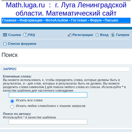
Math.luga.ru : г. Луга Ленинградской
области. Математический сайт
Главная
•
Информация
•
ФотоАльбом
•
Гостевая
•
Форум
•
Письмо
Ссылки
FAQ
Регистрация
Вход
Галерея
Список форумов
Поиск
ЗАПРОС
Ключевые слова:
Вы можете использовать
+
, чтобы определить слова, которые должны быть в
результатах, и
-
для слов, которых в результатах быть не должно. Вы можете
разделить слова символом
|
для поиска любого слова из списка. Используйте
*
в
качестве шаблона для частичного совпадения.
Искать все слова
Искать любое слово/поиск с языком запросов
Поиск по автору:
Используйте * в качестве шаблона.