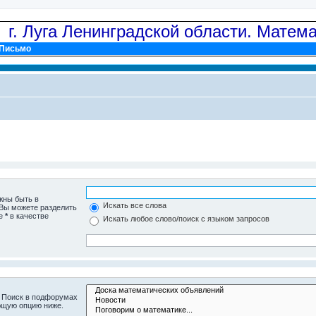
: г. Луга Ленинградской области. Матем
Письмо
жны быть в
Искать все слова
 Вы можете разделить
те
*
в качестве
Искать любое слово/поиск с языком запросов
. Поиск в подфорумах
ющую опцию ниже.