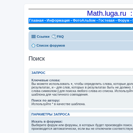
Math.luga.ru 
Главная
•
Информация
•
ФотоАльбом
•
Гостевая
•
Форум
•
Ссылки
FAQ
Список форумов
Поиск
ЗАПРОС
Ключевые слова:
Вы можете использовать
+
, чтобы определить слова, которые дол
результатах, и
-
для слов, которых в результатах быть не должно.
слова символом
|
для поиска любого слова из списка. Используй
шаблона для частичного совпадения.
Поиск по автору:
Используйте * в качестве шаблона.
ПАРАМЕТРЫ ЗАПРОСА
Искать в форумах:
Выберите форум или форумы, в которых будет произведён поиск
производится автоматически, если вы не отключили соответству