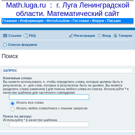
Math.luga.ru : г. Луга Ленинградской
области. Математический сайт
Главная
•
Информация
•
ФотоАльбом
•
Гостевая
•
Форум
•
Письмо
Ссылки
FAQ
Регистрация
Вход
Галерея
Список форумов
Поиск
ЗАПРОС
Ключевые слова:
Вы можете использовать
+
, чтобы определить слова, которые должны быть в
результатах, и
-
для слов, которых в результатах быть не должно. Вы можете
разделить слова символом
|
для поиска любого слова из списка. Используйте
*
в
качестве шаблона для частичного совпадения.
Искать все слова
Искать любое слово/поиск с языком запросов
Поиск по автору:
Используйте * в качестве шаблона.