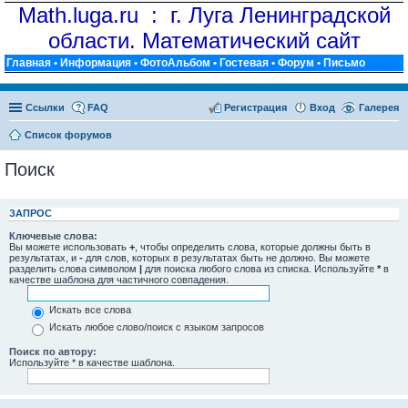
Math.luga.ru : г. Луга Ленинградской
области. Математический сайт
Главная
•
Информация
•
ФотоАльбом
•
Гостевая
•
Форум
•
Письмо
Ссылки
FAQ
Регистрация
Вход
Галерея
Список форумов
Поиск
ЗАПРОС
Ключевые слова:
Вы можете использовать
+
, чтобы определить слова, которые должны быть в
результатах, и
-
для слов, которых в результатах быть не должно. Вы можете
разделить слова символом
|
для поиска любого слова из списка. Используйте
*
в
качестве шаблона для частичного совпадения.
Искать все слова
Искать любое слово/поиск с языком запросов
Поиск по автору:
Используйте * в качестве шаблона.