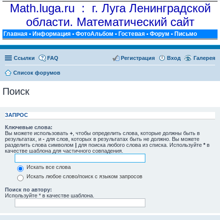
Math.luga.ru : г. Луга Ленинградской
области. Математический сайт
Главная
•
Информация
•
ФотоАльбом
•
Гостевая
•
Форум
•
Письмо
Ссылки
FAQ
Регистрация
Вход
Галерея
Список форумов
Поиск
ЗАПРОС
Ключевые слова:
Вы можете использовать
+
, чтобы определить слова, которые должны быть в
результатах, и
-
для слов, которых в результатах быть не должно. Вы можете
разделить слова символом
|
для поиска любого слова из списка. Используйте
*
в
качестве шаблона для частичного совпадения.
Искать все слова
Искать любое слово/поиск с языком запросов
Поиск по автору:
Используйте * в качестве шаблона.