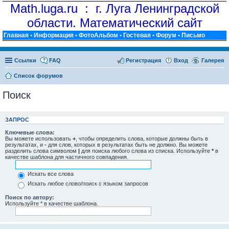
Math.luga.ru : г. Луга Ленинградской
области. Математический сайт
Главная
•
Информация
•
ФотоАльбом
•
Гостевая
•
Форум
•
Письмо
Ссылки
FAQ
Регистрация
Вход
Галерея
Список форумов
Поиск
ЗАПРОС
Ключевые слова:
Вы можете использовать
+
, чтобы определить слова, которые должны быть в
результатах, и
-
для слов, которых в результатах быть не должно. Вы можете
разделить слова символом
|
для поиска любого слова из списка. Используйте
*
в
качестве шаблона для частичного совпадения.
Искать все слова
Искать любое слово/поиск с языком запросов
Поиск по автору:
Используйте * в качестве шаблона.