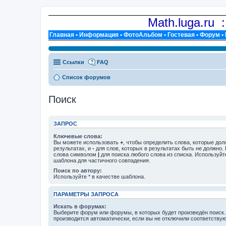
Math.luga.ru 
Главная
•
Информация
•
ФотоАльбом
•
Гостевая
•
Форум
•
Ссылки
FAQ
Список форумов
Поиск
ЗАПРОС
Ключевые слова:
Вы можете использовать
+
, чтобы определить слова, которые дол
результатах, и
-
для слов, которых в результатах быть не должно.
слова символом
|
для поиска любого слова из списка. Используй
шаблона для частичного совпадения.
Поиск по автору:
Используйте * в качестве шаблона.
ПАРАМЕТРЫ ЗАПРОСА
Искать в форумах:
Выберите форум или форумы, в которых будет произведён поиск
производится автоматически, если вы не отключили соответству