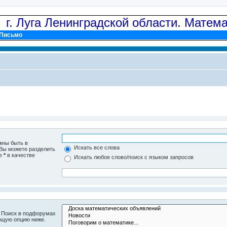
: г. Луга Ленинградской области. Матем
Письмо
жны быть в
Искать все слова
 Вы можете разделить
те
*
в качестве
Искать любое слово/поиск с языком запросов
. Поиск в подфорумах
ющую опцию ниже.