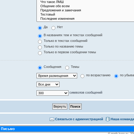
Да
Нет
В названиях тем и текстах сообщений
Только в текстах сообщений
Только по названию темы
Только в первом сообщении темы
Сообщения
Темы
по возрастанию
по убыв
символов сообщений
Связаться с администрацией
Наша команд
•
Письмо
© math.luga.ru, 