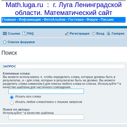
Math.luga.ru : г. Луга Ленинградской
области. Математический сайт
Главная
•
Информация
•
ФотоАльбом
•
Гостевая
•
Форум
•
Письмо
Ссылки
FAQ
Регистрация
Вход
Галерея
Список форумов
Поиск
ЗАПРОС
Ключевые слова:
Вы можете использовать
+
, чтобы определить слова, которые должны быть в
результатах, и
-
для слов, которых в результатах быть не должно. Вы можете
разделить слова символом
|
для поиска любого слова из списка. Используйте
*
в
качестве шаблона для частичного совпадения.
Искать все слова
Искать любое слово/поиск с языком запросов
Поиск по автору:
Используйте * в качестве шаблона.