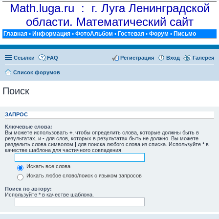
Math.luga.ru : г. Луга Ленинградской
области. Математический сайт
Главная
•
Информация
•
ФотоАльбом
•
Гостевая
•
Форум
•
Письмо
Ссылки
FAQ
Регистрация
Вход
Галерея
Список форумов
Поиск
ЗАПРОС
Ключевые слова:
Вы можете использовать
+
, чтобы определить слова, которые должны быть в
результатах, и
-
для слов, которых в результатах быть не должно. Вы можете
разделить слова символом
|
для поиска любого слова из списка. Используйте
*
в
качестве шаблона для частичного совпадения.
Искать все слова
Искать любое слово/поиск с языком запросов
Поиск по автору:
Используйте * в качестве шаблона.