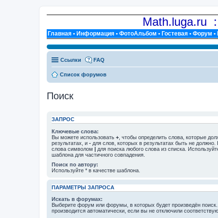
Math.luga.ru 
Главная
•
Информация
•
ФотоАльбом
•
Гостевая
•
Форум
•
Ссылки
FAQ
Список форумов
Поиск
ЗАПРОС
Ключевые слова:
Вы можете использовать
+
, чтобы определить слова, которые дол
результатах, и
-
для слов, которых в результатах быть не должно.
слова символом
|
для поиска любого слова из списка. Используй
шаблона для частичного совпадения.
Поиск по автору:
Используйте * в качестве шаблона.
ПАРАМЕТРЫ ЗАПРОСА
Искать в форумах:
Выберите форум или форумы, в которых будет произведён поиск
производится автоматически, если вы не отключили соответству