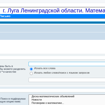
: г. Луга Ленинградской области. Матем
Письмо
жны быть в
Искать все слова
 Вы можете разделить
те
*
в качестве
Искать любое слово/поиск с языком запросов
. Поиск в подфорумах
ющую опцию ниже.