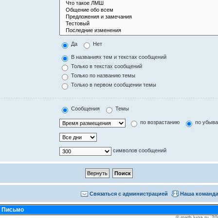
Да
Нет
В названиях тем и текстах сообщений
Только в текстах сообщений
Только по названию темы
Только в первом сообщении темы
Сообщения
Темы
по возрастанию
по убыв
символов сообщений
Связаться с администрацией
Наша команд
•
Письмо
© math.luga.ru, 