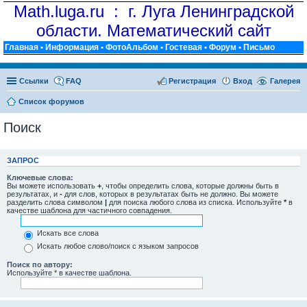
Math.luga.ru : г. Луга Ленинградской
области. Математический сайт
Главная
•
Информация
•
ФотоАльбом
•
Гостевая
•
Форум
•
Письмо
Ссылки
FAQ
Регистрация
Вход
Галерея
Список форумов
Поиск
ЗАПРОС
Ключевые слова:
Вы можете использовать
+
, чтобы определить слова, которые должны быть в
результатах, и
-
для слов, которых в результатах быть не должно. Вы можете
разделить слова символом
|
для поиска любого слова из списка. Используйте
*
в
качестве шаблона для частичного совпадения.
Искать все слова
Искать любое слово/поиск с языком запросов
Поиск по автору:
Используйте * в качестве шаблона.