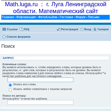
Math.luga.ru : г. Луга Ленинградской
области. Математический сайт
Главная
•
Информация
•
ФотоАльбом
•
Гостевая
•
Форум
•
Письмо
Ссылки
FAQ
Регистрация
Вход
Галерея
Список форумов
Поиск
ЗАПРОС
Ключевые слова:
Вы можете использовать
+
, чтобы определить слова, которые должны быть в
результатах, и
-
для слов, которых в результатах быть не должно. Вы можете
разделить слова символом
|
для поиска любого слова из списка. Используйте
*
в
качестве шаблона для частичного совпадения.
Искать все слова
Искать любое слово/поиск с языком запросов
Поиск по автору:
Используйте * в качестве шаблона.