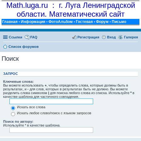
Math.luga.ru : г. Луга Ленинградской
области. Математический сайт
Главная
•
Информация
•
ФотоАльбом
•
Гостевая
•
Форум
•
Письмо
Ссылки
FAQ
Регистрация
Вход
Галерея
Список форумов
Поиск
ЗАПРОС
Ключевые слова:
Вы можете использовать
+
, чтобы определить слова, которые должны быть в
результатах, и
-
для слов, которых в результатах быть не должно. Вы можете
разделить слова символом
|
для поиска любого слова из списка. Используйте
*
в
качестве шаблона для частичного совпадения.
Искать все слова
Искать любое слово/поиск с языком запросов
Поиск по автору:
Используйте * в качестве шаблона.