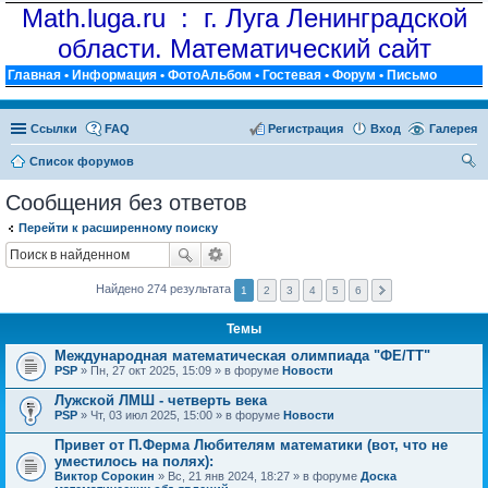
Math.luga.ru : г. Луга Ленинградской
области. Математический сайт
Главная
•
Информация
•
ФотоАльбом
•
Гостевая
•
Форум
•
Письмо
Ссылки
FAQ
Регистрация
Вход
Галерея
Список форумов
ои
Сообщения без ответов
ск
Перейти к расширенному поиску
Найдено 274 результата
1
2
3
4
5
6
Темы
Международная математическая олимпиада "ФЕ/ТТ"
PSP
» Пн, 27 окт 2025, 15:09 » в форуме
Новости
Лужской ЛМШ - четверть века
PSP
» Чт, 03 июл 2025, 15:00 » в форуме
Новости
Привет от П.Ферма Любителям математики (вот, что не
уместилось на полях):
Виктор Сорокин
» Вс, 21 янв 2024, 18:27 » в форуме
Доска