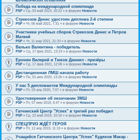
математических объявлений
Победа на международной олимпиаде
PSP
» Ср, 03 май 2023, 20:22 » в форуме
Новости
Стрекозов Денис удостоен диплома 2-й степени
PSP
» Чт, 06 май 2021, 7:31 » в форуме
Новости
Участники учебных сборов Стрекозов Денис и Петров
Матвей
PSP
» Чт, 11 мар 2021, 21:33 » в форуме
Новости
Валько Валентина - победитель
PSP
» Ср, 17 фев 2021, 13:23 » в форуме
Новости
Еронин Валерий и Тюков Даниил - призёры
PSP
» Ср, 17 фев 2021, 12:06 » в форуме
Новости
Дистанционная ЛМШ начала работу
PSP
» Пн, 01 июн 2020, 13:26 » в форуме
Новости
У нас 5 дипломантов Международной олимпиады
PSP
» Пт, 03 апр 2020, 7:07 » в форуме
Новости
Удостоверения об окончании ЗМШ
PSP
» Пт, 07 июн 2019, 6:47 » в форуме
Новости
Гатчинский Центр "Успех" в третий раз победил
PSP
» Ср, 22 май 2019, 10:18 » в форуме
Новости
СПЕЦПРИЗ ЖДЁТ ГЕРОЯ
PSP
» Пт, 12 апр 2019, 11:19 » в форуме
Новости
Учащийся Гатчинского Центра "Успех" Кудяков Макар -