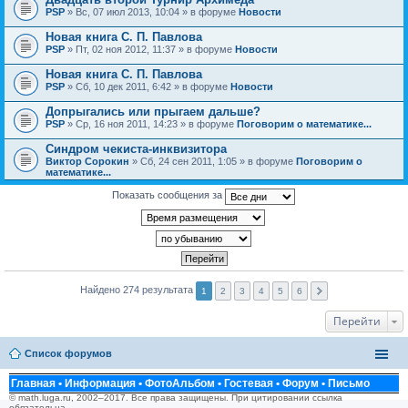
PSP
» Вс, 07 июл 2013, 10:04 » в форуме
Новости
Новая книга С. П. Павлова
PSP
» Пт, 02 ноя 2012, 11:37 » в форуме
Новости
Новая книга С. П. Павлова
PSP
» Сб, 10 дек 2011, 6:42 » в форуме
Новости
Допрыгались или прыгаем дальше?
PSP
» Ср, 16 ноя 2011, 14:23 » в форуме
Поговорим о математике...
Синдром чекиста-инквизитора
Виктор Сорокин
» Сб, 24 сен 2011, 1:05 » в форуме
Поговорим о
математике...
Показать сообщения за
Найдено 274 результата
1
2
3
4
5
6
Перейти
Список форумов
Главная
•
Информация
•
ФотоАльбом
•
Гостевая
•
Форум
•
Письмо
© math.luga.ru, 2002–2017. Все права защищены. При цитировании ссылка
обязательна.