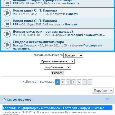
PSP
» Вс, 07 июл 2013, 10:04 » в форуме
Новости
Новая книга С. П. Павлова
PSP
» Пт, 02 ноя 2012, 11:37 » в форуме
Новости
Новая книга С. П. Павлова
PSP
» Сб, 10 дек 2011, 6:42 » в форуме
Новости
Допрыгались или прыгаем дальше?
PSP
» Ср, 16 ноя 2011, 14:23 » в форуме
Поговорим о математике...
Синдром чекиста-инквизитора
Виктор Сорокин
» Сб, 24 сен 2011, 1:05 » в форуме
Поговорим о
математике...
Показать сообщения за
Найдено 274 результата
1
2
3
4
5
6
Перейти
Список форумов
Главная
•
Информация
•
ФотоАльбом
•
Гостевая
•
Форум
•
Письмо
© math.luga.ru, 2002–2017. Все права защищены. При цитировании ссылка
обязательна.