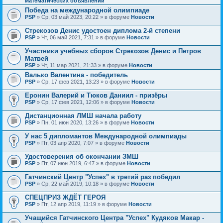
математических объявлений
Победа на международной олимпиаде
PSP
» Ср, 03 май 2023, 20:22 » в форуме
Новости
Стрекозов Денис удостоен диплома 2-й степени
PSP
» Чт, 06 май 2021, 7:31 » в форуме
Новости
Участники учебных сборов Стрекозов Денис и Петров
Матвей
PSP
» Чт, 11 мар 2021, 21:33 » в форуме
Новости
Валько Валентина - победитель
PSP
» Ср, 17 фев 2021, 13:23 » в форуме
Новости
Еронин Валерий и Тюков Даниил - призёры
PSP
» Ср, 17 фев 2021, 12:06 » в форуме
Новости
Дистанционная ЛМШ начала работу
PSP
» Пн, 01 июн 2020, 13:26 » в форуме
Новости
У нас 5 дипломантов Международной олимпиады
PSP
» Пт, 03 апр 2020, 7:07 » в форуме
Новости
Удостоверения об окончании ЗМШ
PSP
» Пт, 07 июн 2019, 6:47 » в форуме
Новости
Гатчинский Центр "Успех" в третий раз победил
PSP
» Ср, 22 май 2019, 10:18 » в форуме
Новости
СПЕЦПРИЗ ЖДЁТ ГЕРОЯ
PSP
» Пт, 12 апр 2019, 11:19 » в форуме
Новости
Учащийся Гатчинского Центра "Успех" Кудяков Макар -