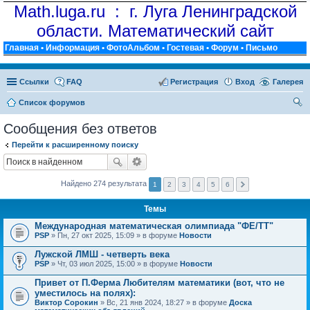
Math.luga.ru : г. Луга Ленинградской
области. Математический сайт
Главная
•
Информация
•
ФотоАльбом
•
Гостевая
•
Форум
•
Письмо
Ссылки
FAQ
Регистрация
Вход
Галерея
Список форумов
ои
Сообщения без ответов
ск
Перейти к расширенному поиску
Найдено 274 результата
1
2
3
4
5
6
Темы
Международная математическая олимпиада "ФЕ/ТТ"
PSP
» Пн, 27 окт 2025, 15:09 » в форуме
Новости
Лужской ЛМШ - четверть века
PSP
» Чт, 03 июл 2025, 15:00 » в форуме
Новости
Привет от П.Ферма Любителям математики (вот, что не
уместилось на полях):
Виктор Сорокин
» Вс, 21 янв 2024, 18:27 » в форуме
Доска