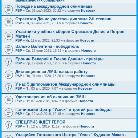
математических объявлений
Победа на международной олимпиаде
PSP
» Ср, 03 май 2023, 20:22 » в форуме
Новости
Стрекозов Денис удостоен диплома 2-й степени
PSP
» Чт, 06 май 2021, 7:31 » в форуме
Новости
Участники учебных сборов Стрекозов Денис и Петров
Матвей
PSP
» Чт, 11 мар 2021, 21:33 » в форуме
Новости
Валько Валентина - победитель
PSP
» Ср, 17 фев 2021, 13:23 » в форуме
Новости
Еронин Валерий и Тюков Даниил - призёры
PSP
» Ср, 17 фев 2021, 12:06 » в форуме
Новости
Дистанционная ЛМШ начала работу
PSP
» Пн, 01 июн 2020, 13:26 » в форуме
Новости
У нас 5 дипломантов Международной олимпиады
PSP
» Пт, 03 апр 2020, 7:07 » в форуме
Новости
Удостоверения об окончании ЗМШ
PSP
» Пт, 07 июн 2019, 6:47 » в форуме
Новости
Гатчинский Центр "Успех" в третий раз победил
PSP
» Ср, 22 май 2019, 10:18 » в форуме
Новости
СПЕЦПРИЗ ЖДЁТ ГЕРОЯ
PSP
» Пт, 12 апр 2019, 11:19 » в форуме
Новости
Учащийся Гатчинского Центра "Успех" Кудяков Макар -