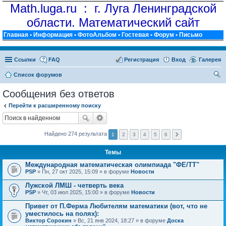
Math.luga.ru : г. Луга Ленинградской
области. Математический сайт
Главная
•
Информация
•
ФотоАльбом
•
Гостевая
•
Форум
•
Письмо
Ссылки
FAQ
Регистрация
Вход
Галерея
Список форумов
ои
Сообщения без ответов
ск
Перейти к расширенному поиску
Найдено 274 результата
1
2
3
4
5
6
Темы
Международная математическая олимпиада "ФЕ/ТТ"
PSP
» Пн, 27 окт 2025, 15:09 » в форуме
Новости
Лужской ЛМШ - четверть века
PSP
» Чт, 03 июл 2025, 15:00 » в форуме
Новости
Привет от П.Ферма Любителям математики (вот, что не
уместилось на полях):
Виктор Сорокин
» Вс, 21 янв 2024, 18:27 » в форуме
Доска