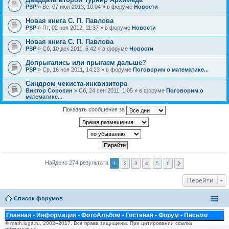
PSP
» Вс, 07 июл 2013, 10:04 » в форуме
Новости
Новая книга С. П. Павлова
PSP
» Пт, 02 ноя 2012, 11:37 » в форуме
Новости
Новая книга С. П. Павлова
PSP
» Сб, 10 дек 2011, 6:42 » в форуме
Новости
Допрыгались или прыгаем дальше?
PSP
» Ср, 16 ноя 2011, 14:23 » в форуме
Поговорим о математике...
Синдром чекиста-инквизитора
Виктор Сорокин
» Сб, 24 сен 2011, 1:05 » в форуме
Поговорим о
математике...
Показать сообщения за
Найдено 274 результата
1
2
3
4
5
6
Перейти
Список форумов
Главная
•
Информация
•
ФотоАльбом
•
Гостевая
•
Форум
•
Письмо
© math.luga.ru, 2002–2017. Все права защищены. При цитировании ссылка
обязательна.