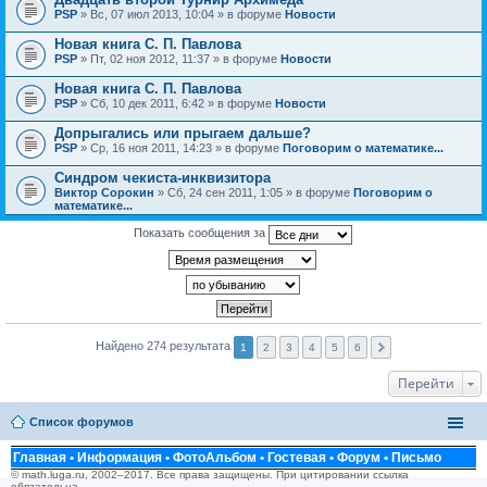
PSP
» Вс, 07 июл 2013, 10:04 » в форуме
Новости
Новая книга С. П. Павлова
PSP
» Пт, 02 ноя 2012, 11:37 » в форуме
Новости
Новая книга С. П. Павлова
PSP
» Сб, 10 дек 2011, 6:42 » в форуме
Новости
Допрыгались или прыгаем дальше?
PSP
» Ср, 16 ноя 2011, 14:23 » в форуме
Поговорим о математике...
Синдром чекиста-инквизитора
Виктор Сорокин
» Сб, 24 сен 2011, 1:05 » в форуме
Поговорим о
математике...
Показать сообщения за
Найдено 274 результата
1
2
3
4
5
6
Перейти
Список форумов
Главная
•
Информация
•
ФотоАльбом
•
Гостевая
•
Форум
•
Письмо
© math.luga.ru, 2002–2017. Все права защищены. При цитировании ссылка
обязательна.