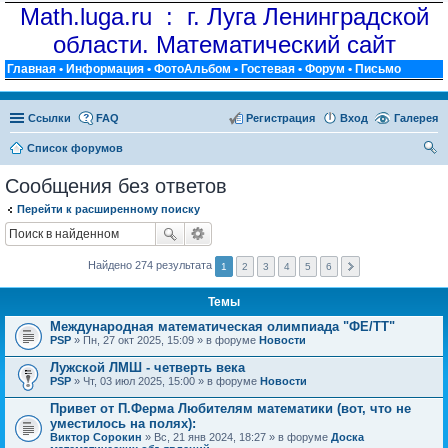
Math.luga.ru : г. Луга Ленинградской
области. Математический сайт
Главная
•
Информация
•
ФотоАльбом
•
Гостевая
•
Форум
•
Письмо
Ссылки
FAQ
Регистрация
Вход
Галерея
Список форумов
ои
Сообщения без ответов
ск
Перейти к расширенному поиску
Найдено 274 результата
1
2
3
4
5
6
Темы
Международная математическая олимпиада "ФЕ/ТТ"
PSP
» Пн, 27 окт 2025, 15:09 » в форуме
Новости
Лужской ЛМШ - четверть века
PSP
» Чт, 03 июл 2025, 15:00 » в форуме
Новости
Привет от П.Ферма Любителям математики (вот, что не
уместилось на полях):
Виктор Сорокин
» Вс, 21 янв 2024, 18:27 » в форуме
Доска