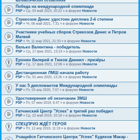
математических объявлений
Победа на международной олимпиаде
PSP
» Ср, 03 май 2023, 20:22 » в форуме
Новости
Стрекозов Денис удостоен диплома 2-й степени
PSP
» Чт, 06 май 2021, 7:31 » в форуме
Новости
Участники учебных сборов Стрекозов Денис и Петров
Матвей
PSP
» Чт, 11 мар 2021, 21:33 » в форуме
Новости
Валько Валентина - победитель
PSP
» Ср, 17 фев 2021, 13:23 » в форуме
Новости
Еронин Валерий и Тюков Даниил - призёры
PSP
» Ср, 17 фев 2021, 12:06 » в форуме
Новости
Дистанционная ЛМШ начала работу
PSP
» Пн, 01 июн 2020, 13:26 » в форуме
Новости
У нас 5 дипломантов Международной олимпиады
PSP
» Пт, 03 апр 2020, 7:07 » в форуме
Новости
Удостоверения об окончании ЗМШ
PSP
» Пт, 07 июн 2019, 6:47 » в форуме
Новости
Гатчинский Центр "Успех" в третий раз победил
PSP
» Ср, 22 май 2019, 10:18 » в форуме
Новости
СПЕЦПРИЗ ЖДЁТ ГЕРОЯ
PSP
» Пт, 12 апр 2019, 11:19 » в форуме
Новости
Учащийся Гатчинского Центра "Успех" Кудяков Макар -