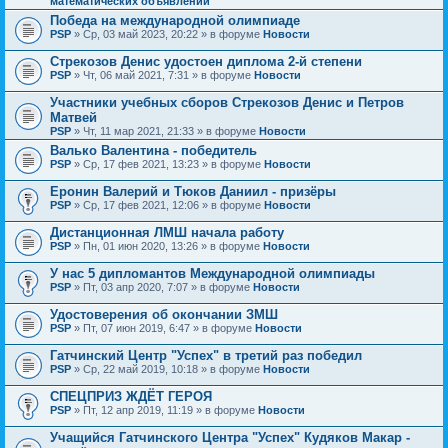
математических объявлений
Победа на международной олимпиаде
PSP
» Ср, 03 май 2023, 20:22 » в форуме
Новости
Стрекозов Денис удостоен диплома 2-й степени
PSP
» Чт, 06 май 2021, 7:31 » в форуме
Новости
Участники учебных сборов Стрекозов Денис и Петров
Матвей
PSP
» Чт, 11 мар 2021, 21:33 » в форуме
Новости
Валько Валентина - победитель
PSP
» Ср, 17 фев 2021, 13:23 » в форуме
Новости
Еронин Валерий и Тюков Даниил - призёры
PSP
» Ср, 17 фев 2021, 12:06 » в форуме
Новости
Дистанционная ЛМШ начала работу
PSP
» Пн, 01 июн 2020, 13:26 » в форуме
Новости
У нас 5 дипломантов Международной олимпиады
PSP
» Пт, 03 апр 2020, 7:07 » в форуме
Новости
Удостоверения об окончании ЗМШ
PSP
» Пт, 07 июн 2019, 6:47 » в форуме
Новости
Гатчинский Центр "Успех" в третий раз победил
PSP
» Ср, 22 май 2019, 10:18 » в форуме
Новости
СПЕЦПРИЗ ЖДЁТ ГЕРОЯ
PSP
» Пт, 12 апр 2019, 11:19 » в форуме
Новости
Учащийся Гатчинского Центра "Успех" Кудяков Макар -