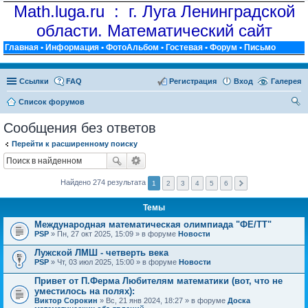
Math.luga.ru : г. Луга Ленинградской
области. Математический сайт
Главная
•
Информация
•
ФотоАльбом
•
Гостевая
•
Форум
•
Письмо
Ссылки
FAQ
Регистрация
Вход
Галерея
Список форумов
ои
Сообщения без ответов
ск
Перейти к расширенному поиску
Найдено 274 результата
1
2
3
4
5
6
Темы
Международная математическая олимпиада "ФЕ/ТТ"
PSP
» Пн, 27 окт 2025, 15:09 » в форуме
Новости
Лужской ЛМШ - четверть века
PSP
» Чт, 03 июл 2025, 15:00 » в форуме
Новости
Привет от П.Ферма Любителям математики (вот, что не
уместилось на полях):
Виктор Сорокин
» Вс, 21 янв 2024, 18:27 » в форуме
Доска