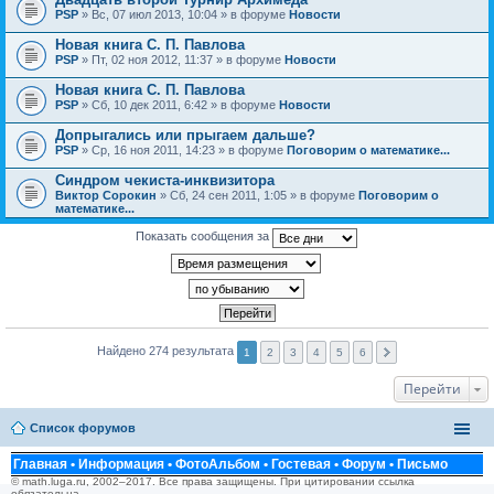
PSP
» Вс, 07 июл 2013, 10:04 » в форуме
Новости
Новая книга С. П. Павлова
PSP
» Пт, 02 ноя 2012, 11:37 » в форуме
Новости
Новая книга С. П. Павлова
PSP
» Сб, 10 дек 2011, 6:42 » в форуме
Новости
Допрыгались или прыгаем дальше?
PSP
» Ср, 16 ноя 2011, 14:23 » в форуме
Поговорим о математике...
Синдром чекиста-инквизитора
Виктор Сорокин
» Сб, 24 сен 2011, 1:05 » в форуме
Поговорим о
математике...
Показать сообщения за
Найдено 274 результата
1
2
3
4
5
6
Перейти
Список форумов
Главная
•
Информация
•
ФотоАльбом
•
Гостевая
•
Форум
•
Письмо
© math.luga.ru, 2002–2017. Все права защищены. При цитировании ссылка
обязательна.