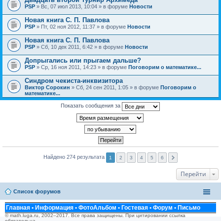
PSP
» Вс, 07 июл 2013, 10:04 » в форуме
Новости
Новая книга С. П. Павлова
PSP
» Пт, 02 ноя 2012, 11:37 » в форуме
Новости
Новая книга С. П. Павлова
PSP
» Сб, 10 дек 2011, 6:42 » в форуме
Новости
Допрыгались или прыгаем дальше?
PSP
» Ср, 16 ноя 2011, 14:23 » в форуме
Поговорим о математике...
Синдром чекиста-инквизитора
Виктор Сорокин
» Сб, 24 сен 2011, 1:05 » в форуме
Поговорим о
математике...
Показать сообщения за
Найдено 274 результата
1
2
3
4
5
6
Перейти
Список форумов
Главная
•
Информация
•
ФотоАльбом
•
Гостевая
•
Форум
•
Письмо
© math.luga.ru, 2002–2017. Все права защищены. При цитировании ссылка
обязательна.