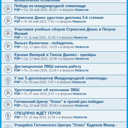
математических объявлений
Победа на международной олимпиаде
PSP
» Ср, 03 май 2023, 20:22 » в форуме
Новости
Стрекозов Денис удостоен диплома 2-й степени
PSP
» Чт, 06 май 2021, 7:31 » в форуме
Новости
Участники учебных сборов Стрекозов Денис и Петров
Матвей
PSP
» Чт, 11 мар 2021, 21:33 » в форуме
Новости
Валько Валентина - победитель
PSP
» Ср, 17 фев 2021, 13:23 » в форуме
Новости
Еронин Валерий и Тюков Даниил - призёры
PSP
» Ср, 17 фев 2021, 12:06 » в форуме
Новости
Дистанционная ЛМШ начала работу
PSP
» Пн, 01 июн 2020, 13:26 » в форуме
Новости
У нас 5 дипломантов Международной олимпиады
PSP
» Пт, 03 апр 2020, 7:07 » в форуме
Новости
Удостоверения об окончании ЗМШ
PSP
» Пт, 07 июн 2019, 6:47 » в форуме
Новости
Гатчинский Центр "Успех" в третий раз победил
PSP
» Ср, 22 май 2019, 10:18 » в форуме
Новости
СПЕЦПРИЗ ЖДЁТ ГЕРОЯ
PSP
» Пт, 12 апр 2019, 11:19 » в форуме
Новости
Учащийся Гатчинского Центра "Успех" Кудяков Макар -