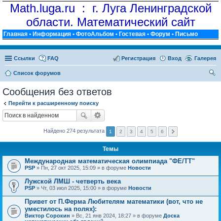
Math.luga.ru : г. Луга Ленинградской
области. Математический сайт
Главная
•
Информация
•
ФотоАльбом
•
Гостевая
•
Форум
•
Письмо
Ссылки
FAQ
Регистрация
Вход
Галерея
Список форумов
ои
Сообщения без ответов
ск
Перейти к расширенному поиску
Найдено 274 результата
1
2
3
4
5
6
Темы
Международная математическая олимпиада "ФЕ/ТТ"
PSP
» Пн, 27 окт 2025, 15:09 » в форуме
Новости
Лужской ЛМШ - четверть века
PSP
» Чт, 03 июл 2025, 15:00 » в форуме
Новости
Привет от П.Ферма Любителям математики (вот, что не
уместилось на полях):
Виктор Сорокин
» Вс, 21 янв 2024, 18:27 » в форуме
Доска