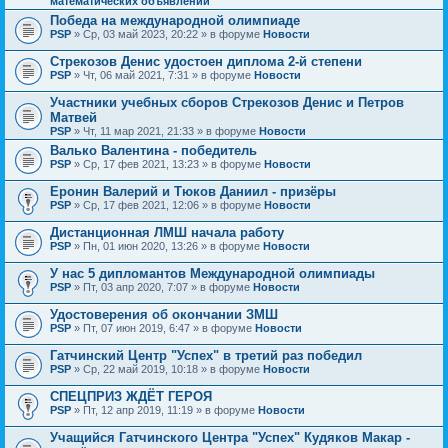
математических объявлений
Победа на международной олимпиаде
PSP
» Ср, 03 май 2023, 20:22 » в форуме
Новости
Стрекозов Денис удостоен диплома 2-й степени
PSP
» Чт, 06 май 2021, 7:31 » в форуме
Новости
Участники учебных сборов Стрекозов Денис и Петров
Матвей
PSP
» Чт, 11 мар 2021, 21:33 » в форуме
Новости
Валько Валентина - победитель
PSP
» Ср, 17 фев 2021, 13:23 » в форуме
Новости
Еронин Валерий и Тюков Даниил - призёры
PSP
» Ср, 17 фев 2021, 12:06 » в форуме
Новости
Дистанционная ЛМШ начала работу
PSP
» Пн, 01 июн 2020, 13:26 » в форуме
Новости
У нас 5 дипломантов Международной олимпиады
PSP
» Пт, 03 апр 2020, 7:07 » в форуме
Новости
Удостоверения об окончании ЗМШ
PSP
» Пт, 07 июн 2019, 6:47 » в форуме
Новости
Гатчинский Центр "Успех" в третий раз победил
PSP
» Ср, 22 май 2019, 10:18 » в форуме
Новости
СПЕЦПРИЗ ЖДЁТ ГЕРОЯ
PSP
» Пт, 12 апр 2019, 11:19 » в форуме
Новости
Учащийся Гатчинского Центра "Успех" Кудяков Макар -