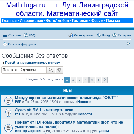
Math.luga.ru : г. Луга Ленинградской
области. Математический сайт
Главная
•
Информация
•
ФотоАльбом
•
Гостевая
•
Форум
•
Письмо
Ссылки
FAQ
Регистрация
Вход
Галерея
Список форумов
ои
Сообщения без ответов
ск
Перейти к расширенному поиску
Найдено 274 результата
1
2
3
4
5
6
Темы
Международная математическая олимпиада "ФЕ/ТТ"
PSP
» Пн, 27 окт 2025, 15:09 » в форуме
Новости
Лужской ЛМШ - четверть века
PSP
» Чт, 03 июл 2025, 15:00 » в форуме
Новости
Привет от П.Ферма Любителям математики (вот, что не
уместилось на полях):
Виктор Сорокин
» Вс, 21 янв 2024, 18:27 » в форуме
Доска