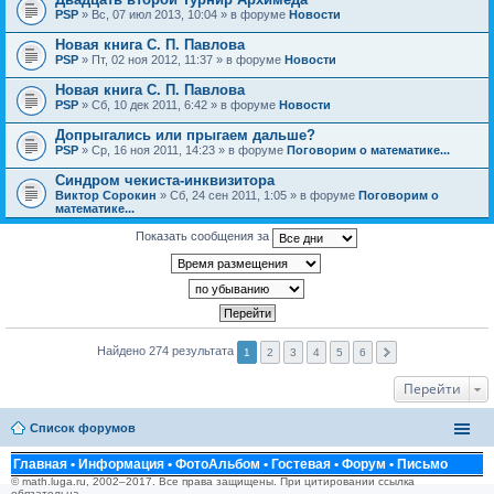
PSP
» Вс, 07 июл 2013, 10:04 » в форуме
Новости
Новая книга С. П. Павлова
PSP
» Пт, 02 ноя 2012, 11:37 » в форуме
Новости
Новая книга С. П. Павлова
PSP
» Сб, 10 дек 2011, 6:42 » в форуме
Новости
Допрыгались или прыгаем дальше?
PSP
» Ср, 16 ноя 2011, 14:23 » в форуме
Поговорим о математике...
Синдром чекиста-инквизитора
Виктор Сорокин
» Сб, 24 сен 2011, 1:05 » в форуме
Поговорим о
математике...
Показать сообщения за
Найдено 274 результата
1
2
3
4
5
6
Перейти
Список форумов
Главная
•
Информация
•
ФотоАльбом
•
Гостевая
•
Форум
•
Письмо
© math.luga.ru, 2002–2017. Все права защищены. При цитировании ссылка
обязательна.