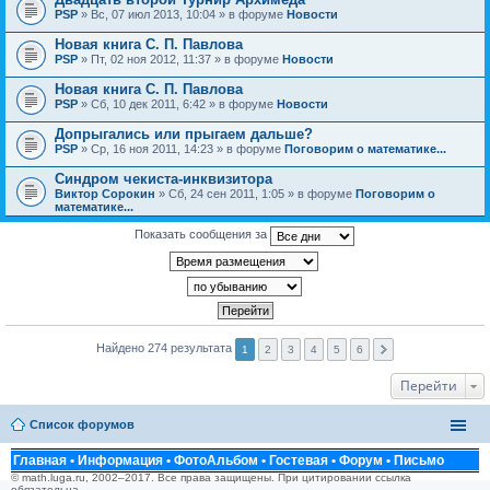
PSP
» Вс, 07 июл 2013, 10:04 » в форуме
Новости
Новая книга С. П. Павлова
PSP
» Пт, 02 ноя 2012, 11:37 » в форуме
Новости
Новая книга С. П. Павлова
PSP
» Сб, 10 дек 2011, 6:42 » в форуме
Новости
Допрыгались или прыгаем дальше?
PSP
» Ср, 16 ноя 2011, 14:23 » в форуме
Поговорим о математике...
Синдром чекиста-инквизитора
Виктор Сорокин
» Сб, 24 сен 2011, 1:05 » в форуме
Поговорим о
математике...
Показать сообщения за
Найдено 274 результата
1
2
3
4
5
6
Перейти
Список форумов
Главная
•
Информация
•
ФотоАльбом
•
Гостевая
•
Форум
•
Письмо
© math.luga.ru, 2002–2017. Все права защищены. При цитировании ссылка
обязательна.