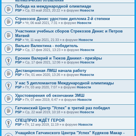
математических объявлений
Победа на международной олимпиаде
PSP
» Ср, 03 май 2023, 20:22 » в форуме
Новости
Стрекозов Денис удостоен диплома 2-й степени
PSP
» Чт, 06 май 2021, 7:31 » в форуме
Новости
Участники учебных сборов Стрекозов Денис и Петров
Матвей
PSP
» Чт, 11 мар 2021, 21:33 » в форуме
Новости
Валько Валентина - победитель
PSP
» Ср, 17 фев 2021, 13:23 » в форуме
Новости
Еронин Валерий и Тюков Даниил - призёры
PSP
» Ср, 17 фев 2021, 12:06 » в форуме
Новости
Дистанционная ЛМШ начала работу
PSP
» Пн, 01 июн 2020, 13:26 » в форуме
Новости
У нас 5 дипломантов Международной олимпиады
PSP
» Пт, 03 апр 2020, 7:07 » в форуме
Новости
Удостоверения об окончании ЗМШ
PSP
» Пт, 07 июн 2019, 6:47 » в форуме
Новости
Гатчинский Центр "Успех" в третий раз победил
PSP
» Ср, 22 май 2019, 10:18 » в форуме
Новости
СПЕЦПРИЗ ЖДЁТ ГЕРОЯ
PSP
» Пт, 12 апр 2019, 11:19 » в форуме
Новости
Учащийся Гатчинского Центра "Успех" Кудяков Макар -