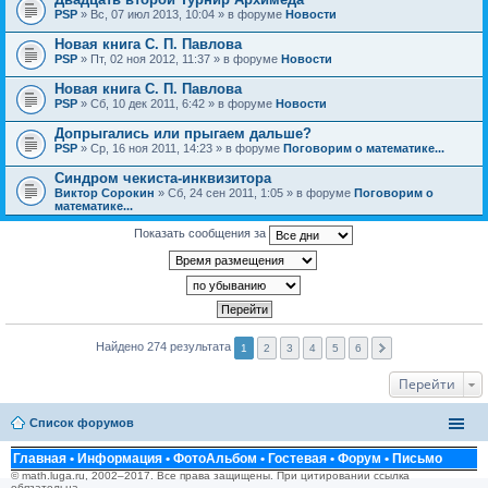
PSP
» Вс, 07 июл 2013, 10:04 » в форуме
Новости
Новая книга С. П. Павлова
PSP
» Пт, 02 ноя 2012, 11:37 » в форуме
Новости
Новая книга С. П. Павлова
PSP
» Сб, 10 дек 2011, 6:42 » в форуме
Новости
Допрыгались или прыгаем дальше?
PSP
» Ср, 16 ноя 2011, 14:23 » в форуме
Поговорим о математике...
Синдром чекиста-инквизитора
Виктор Сорокин
» Сб, 24 сен 2011, 1:05 » в форуме
Поговорим о
математике...
Показать сообщения за
Найдено 274 результата
1
2
3
4
5
6
Перейти
Список форумов
Главная
•
Информация
•
ФотоАльбом
•
Гостевая
•
Форум
•
Письмо
© math.luga.ru, 2002–2017. Все права защищены. При цитировании ссылка
обязательна.