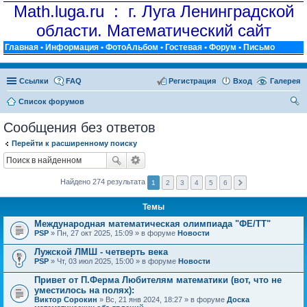
Math.luga.ru : г. Луга Ленинградской
области. Математический сайт
Главная
•
Информация
•
ФотоАльбом
•
Гостевая
•
Форум
•
Письмо
Ссылки
FAQ
Регистрация
Вход
Галерея
Список форумов
ои
Сообщения без ответов
ск
Перейти к расширенному поиску
Найдено 274 результата
1
2
3
4
5
6
Темы
Международная математическая олимпиада "ФЕ/ТТ"
PSP
» Пн, 27 окт 2025, 15:09 » в форуме
Новости
Лужской ЛМШ - четверть века
PSP
» Чт, 03 июл 2025, 15:00 » в форуме
Новости
Привет от П.Ферма Любителям математики (вот, что не
уместилось на полях):
Виктор Сорокин
» Вс, 21 янв 2024, 18:27 » в форуме
Доска