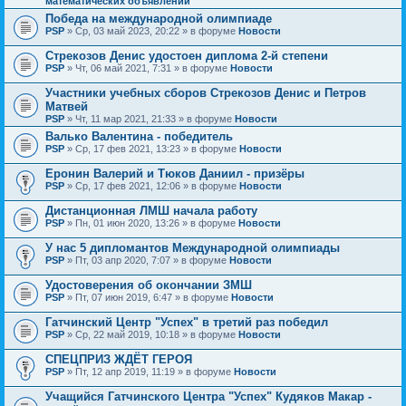
математических объявлений
Победа на международной олимпиаде
PSP
» Ср, 03 май 2023, 20:22 » в форуме
Новости
Стрекозов Денис удостоен диплома 2-й степени
PSP
» Чт, 06 май 2021, 7:31 » в форуме
Новости
Участники учебных сборов Стрекозов Денис и Петров
Матвей
PSP
» Чт, 11 мар 2021, 21:33 » в форуме
Новости
Валько Валентина - победитель
PSP
» Ср, 17 фев 2021, 13:23 » в форуме
Новости
Еронин Валерий и Тюков Даниил - призёры
PSP
» Ср, 17 фев 2021, 12:06 » в форуме
Новости
Дистанционная ЛМШ начала работу
PSP
» Пн, 01 июн 2020, 13:26 » в форуме
Новости
У нас 5 дипломантов Международной олимпиады
PSP
» Пт, 03 апр 2020, 7:07 » в форуме
Новости
Удостоверения об окончании ЗМШ
PSP
» Пт, 07 июн 2019, 6:47 » в форуме
Новости
Гатчинский Центр "Успех" в третий раз победил
PSP
» Ср, 22 май 2019, 10:18 » в форуме
Новости
СПЕЦПРИЗ ЖДЁТ ГЕРОЯ
PSP
» Пт, 12 апр 2019, 11:19 » в форуме
Новости
Учащийся Гатчинского Центра "Успех" Кудяков Макар -