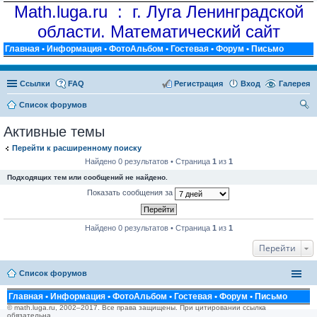
Math.luga.ru : г. Луга Ленинградской
области. Математический сайт
Главная
•
Информация
•
ФотоАльбом
•
Гостевая
•
Форум
•
Письмо
Ссылки
FAQ
Регистрация
Вход
Галерея
Список форумов
ои
Активные темы
ск
Перейти к расширенному поиску
Найдено 0 результатов • Страница
1
из
1
Подходящих тем или сообщений не найдено.
Показать сообщения за
Найдено 0 результатов • Страница
1
из
1
Перейти
Список форумов
Главная
•
Информация
•
ФотоАльбом
•
Гостевая
•
Форум
•
Письмо
© math.luga.ru, 2002–2017. Все права защищены. При цитировании ссылка
обязательна.