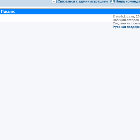
Связаться с администрацией
Наша команд
•
Письмо
© math.luga.ru, 
Позиция авторов
Создано на осно
Русская поддер