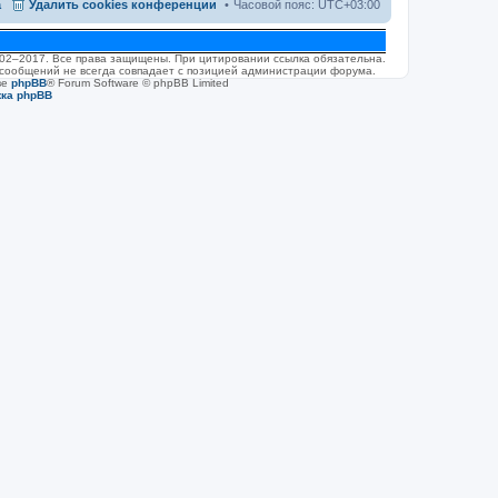
а
Удалить cookies конференции
Часовой пояс:
UTC+03:00
2002–2017. Все права защищены. При цитировании ссылка обязательна.
 сообщений не всегда совпадает с позицией администрации форума.
ве
phpBB
® Forum Software © phpBB Limited
жка phpBB