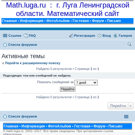
Math.luga.ru : г. Луга Ленинградской
области. Математический сайт
Главная
•
Информация
•
ФотоАльбом
•
Гостевая
•
Форум
•
Письмо
Ссылки
FAQ
Регистрация
Вход
Галерея
Список форумов
ои
Активные темы
ск
Перейти к расширенному поиску
Найдено 0 результатов • Страница
1
из
1
Подходящих тем или сообщений не найдено.
Показать сообщения за
Найдено 0 результатов • Страница
1
из
1
Перейти
Список форумов
Главная
•
Информация
•
ФотоАльбом
•
Гостевая
•
Форум
•
Письмо
© math.luga.ru, 2002–2017. Все права защищены. При цитировании ссылка
обязательна.