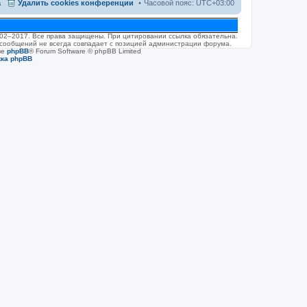
а
Удалить cookies конференции
Часовой пояс:
UTC+03:00
2002–2017. Все права защищены. При цитировании ссылка обязательна.
 сообщений не всегда совпадает с позицией администрации форума.
ве
phpBB
® Forum Software © phpBB Limited
жка phpBB