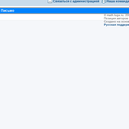
Связаться с администрацией
Наша команд
•
Письмо
© math.luga.ru, 
Позиция авторов
Создано на осно
Русская поддер