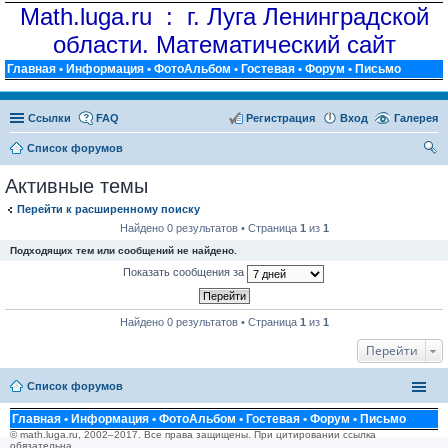
Math.luga.ru : г. Луга Ленинградской
области. Математический сайт
Главная
•
Информация
•
ФотоАльбом
•
Гостевая
•
Форум
•
Письмо
Ссылки
FAQ
Регистрация
Вход
Галерея
Список форумов
ои
Активные темы
ск
Перейти к расширенному поиску
Найдено 0 результатов • Страница
1
из
1
Подходящих тем или сообщений не найдено.
Показать сообщения за
Найдено 0 результатов • Страница
1
из
1
Перейти
Список форумов
Главная
•
Информация
•
ФотоАльбом
•
Гостевая
•
Форум
•
Письмо
© math.luga.ru, 2002–2017. Все права защищены. При цитировании ссылка
обязательна.