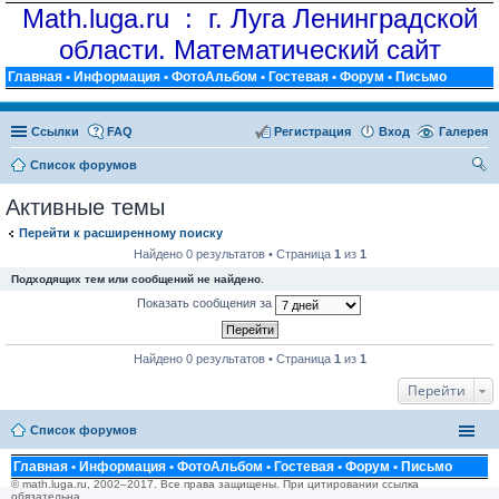
Math.luga.ru : г. Луга Ленинградской
области. Математический сайт
Главная
•
Информация
•
ФотоАльбом
•
Гостевая
•
Форум
•
Письмо
Ссылки
FAQ
Регистрация
Вход
Галерея
Список форумов
ои
Активные темы
ск
Перейти к расширенному поиску
Найдено 0 результатов • Страница
1
из
1
Подходящих тем или сообщений не найдено.
Показать сообщения за
Найдено 0 результатов • Страница
1
из
1
Перейти
Список форумов
Главная
•
Информация
•
ФотоАльбом
•
Гостевая
•
Форум
•
Письмо
© math.luga.ru, 2002–2017. Все права защищены. При цитировании ссылка
обязательна.