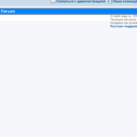
Связаться с администрацией
Наша команд
•
Письмо
© math.luga.ru, 
Позиция авторов
Создано на осно
Русская поддер