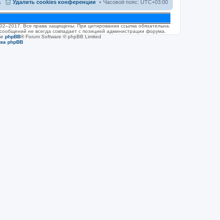
а
Удалить cookies конференции
Часовой пояс:
UTC+03:00
2002–2017. Все права защищены. При цитировании ссылка обязательна.
 сообщений не всегда совпадает с позицией администрации форума.
ве
phpBB
® Forum Software © phpBB Limited
жка phpBB