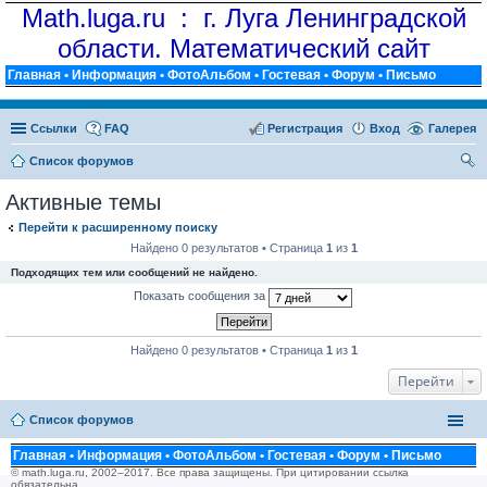
Math.luga.ru : г. Луга Ленинградской
области. Математический сайт
Главная
•
Информация
•
ФотоАльбом
•
Гостевая
•
Форум
•
Письмо
Ссылки
FAQ
Регистрация
Вход
Галерея
Список форумов
ои
Активные темы
ск
Перейти к расширенному поиску
Найдено 0 результатов • Страница
1
из
1
Подходящих тем или сообщений не найдено.
Показать сообщения за
Найдено 0 результатов • Страница
1
из
1
Перейти
Список форумов
Главная
•
Информация
•
ФотоАльбом
•
Гостевая
•
Форум
•
Письмо
© math.luga.ru, 2002–2017. Все права защищены. При цитировании ссылка
обязательна.