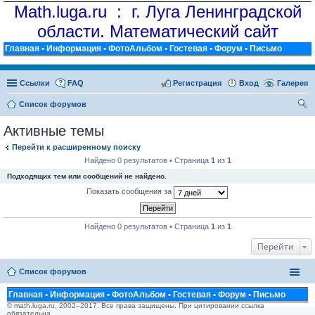
Math.luga.ru : г. Луга Ленинградской
области. Математический сайт
Главная
•
Информация
•
ФотоАльбом
•
Гостевая
•
Форум
•
Письмо
Ссылки
FAQ
Регистрация
Вход
Галерея
Список форумов
ои
Активные темы
ск
Перейти к расширенному поиску
Найдено 0 результатов • Страница
1
из
1
Подходящих тем или сообщений не найдено.
Показать сообщения за
Найдено 0 результатов • Страница
1
из
1
Перейти
Список форумов
Главная
•
Информация
•
ФотоАльбом
•
Гостевая
•
Форум
•
Письмо
© math.luga.ru, 2002–2017. Все права защищены. При цитировании ссылка
обязательна.