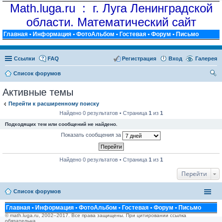
Math.luga.ru : г. Луга Ленинградской
области. Математический сайт
Главная
•
Информация
•
ФотоАльбом
•
Гостевая
•
Форум
•
Письмо
Ссылки
FAQ
Регистрация
Вход
Галерея
Список форумов
ои
Активные темы
ск
Перейти к расширенному поиску
Найдено 0 результатов • Страница
1
из
1
Подходящих тем или сообщений не найдено.
Показать сообщения за
Найдено 0 результатов • Страница
1
из
1
Перейти
Список форумов
Главная
•
Информация
•
ФотоАльбом
•
Гостевая
•
Форум
•
Письмо
© math.luga.ru, 2002–2017. Все права защищены. При цитировании ссылка
обязательна.