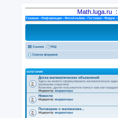
Math.luga.ru 
Главная
•
Информация
•
ФотоАльбом
•
Гостевая
•
Форум
•
Ссылки
FAQ
Список форумов
КАТЕГОРИЯ
Доска математических объявлений
Здесь вы можете сформулировать математическую задачу,
маленьким открытием.
Возможно, другие пользователи помогут вам или порадуют
Модератор:
модераторы
Новости
Модератор:
модераторы
Поговорим о математике...
Модератор:
модераторы