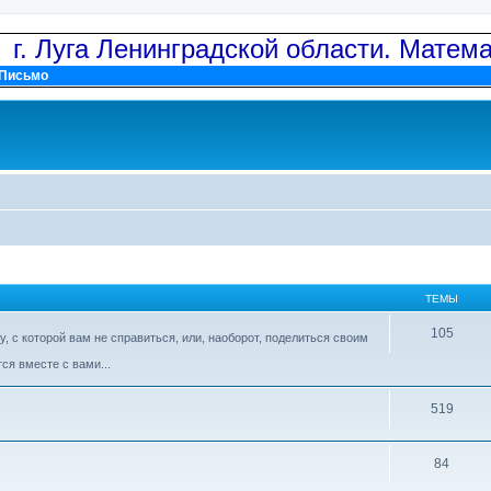
: г. Луга Ленинградской области. Матем
Письмо
ТЕМЫ
105
 с которой вам не справиться, или, наоборот, поделиться своим
ся вместе с вами...
519
84