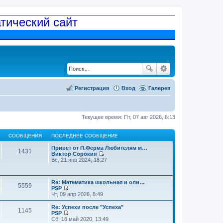
атический сайт
Регистрация
Вход
Галерея
Текущее время: Пт, 07 авг 2026, 6:13
СООБЩЕНИЯ
ПОСЛЕДНЕЕ СООБЩЕНИЕ
Привет от П.Ферма Любителям м…
1431
Виктор Сорокин
П
Вс, 21 янв 2024, 18:27
е
р
е
Re: Математика школьная и оли…
й
5559
PSP
т
П
Чт, 09 апр 2026, 8:49
и
е
к
р
п
Re: Успехи после "Успеха"
1145
е
о
PSP
й
П
с
Сб, 16 май 2020, 13:49
т