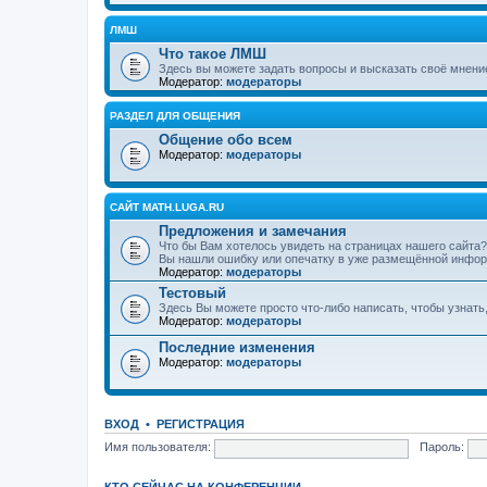
ЛМШ
Что такое ЛМШ
Здесь вы можете задать вопросы и высказать своё мнени
Модератор:
модераторы
РАЗДЕЛ ДЛЯ ОБЩЕНИЯ
Общение обо всем
Модератор:
модераторы
САЙТ MATH.LUGA.RU
Предложения и замечания
Что бы Вам хотелось увидеть на страницах нашего сайта?
Вы нашли ошибку или опечатку в уже размещённой инфор
Модератор:
модераторы
Тестовый
Здесь Вы можете просто что-либо написать, чтобы узнать
Модератор:
модераторы
Последние изменения
Модератор:
модераторы
ВХОД
•
РЕГИСТРАЦИЯ
Имя пользователя:
Пароль:
КТО СЕЙЧАС НА КОНФЕРЕНЦИИ