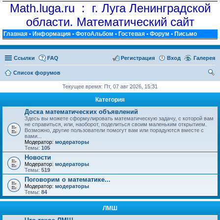
Math.luga.ru : г. Луга Ленинградской
области. Математический сайт
Главная
•
Информация
•
ФотоАльбом
•
Гостевая
•
Форум
•
Письмо
Ссылки
FAQ
Регистрация
Вход
Галерея
Список форумов
ои
Текущее время: Пт, 07 авг 2026, 15:31
ск
Категория
Доска математических объявлений
Здесь вы можете сформулировать математическую задачу, с которой вам
не справиться, или, наоборот, поделиться своим маленьким открытием.
Возможно, другие пользователи помогут вам или порадуются вместе с
вами...
Модератор:
модераторы
Темы:
105
Новости
Модератор:
модераторы
Темы:
519
Поговорим о математике...
Модератор:
модераторы
Темы:
84
ЛМШ