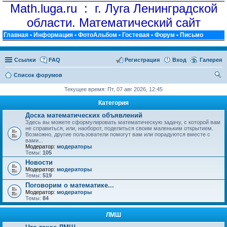
Math.luga.ru : г. Луга Ленинградской
области. Математический сайт
Главная
•
Информация
•
ФотоАльбом
•
Гостевая
•
Форум
•
Письмо
Ссылки
FAQ
Регистрация
Вход
Галерея
Список форумов
ои
Текущее время: Пт, 07 авг 2026, 12:45
ск
Категория
Доска математических объявлений
Здесь вы можете сформулировать математическую задачу, с которой вам
не справиться, или, наоборот, поделиться своим маленьким открытием.
Возможно, другие пользователи помогут вам или порадуются вместе с
вами...
Модератор:
модераторы
Темы:
105
Новости
Модератор:
модераторы
Темы:
519
Поговорим о математике...
Модератор:
модераторы
Темы:
84
ЛМШ