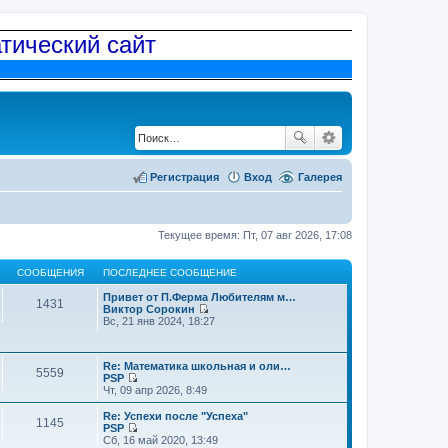
атический сайт
Регистрация
Вход
Галерея
Текущее время: Пт, 07 авг 2026, 17:08
СООБЩЕНИЯ
ПОСЛЕДНЕЕ СООБЩЕНИЕ
Привет от П.Ферма Любителям м…
1431
Виктор Сорокин
П
Вс, 21 янв 2024, 18:27
е
р
е
Re: Математика школьная и оли…
й
5559
PSP
т
П
Чт, 09 апр 2026, 8:49
и
е
к
р
п
Re: Успехи после "Успеха"
1145
е
о
PSP
й
П
с
Сб, 16 май 2020, 13:49
т