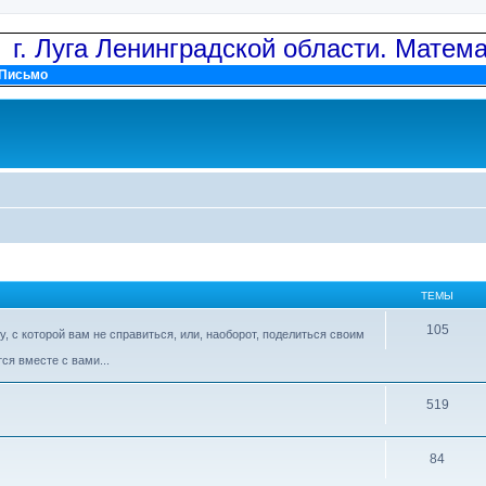
: г. Луга Ленинградской области. Матем
Письмо
ТЕМЫ
105
 с которой вам не справиться, или, наоборот, поделиться своим
ся вместе с вами...
519
84