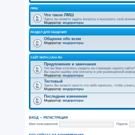
ЛМШ
Что такое ЛМШ
Здесь вы можете задать вопросы и высказать своё мнени
Модератор:
модераторы
РАЗДЕЛ ДЛЯ ОБЩЕНИЯ
Общение обо всем
Модератор:
модераторы
САЙТ MATH.LUGA.RU
Предложения и замечания
Что бы Вам хотелось увидеть на страницах нашего сайта?
Вы нашли ошибку или опечатку в уже размещённой инфор
Модератор:
модераторы
Тестовый
Здесь Вы можете просто что-либо написать, чтобы узнать
Модератор:
модераторы
Последние изменения
Модератор:
модераторы
ВХОД
•
РЕГИСТРАЦИЯ
Имя пользователя:
Пароль:
КТО СЕЙЧАС НА КОНФЕРЕНЦИИ