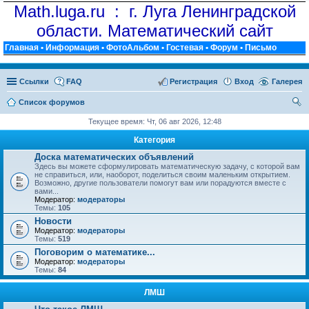
Math.luga.ru : г. Луга Ленинградской
области. Математический сайт
Главная
•
Информация
•
ФотоАльбом
•
Гостевая
•
Форум
•
Письмо
Ссылки
FAQ
Регистрация
Вход
Галерея
Список форумов
ои
Текущее время: Чт, 06 авг 2026, 12:48
ск
Категория
Доска математических объявлений
Здесь вы можете сформулировать математическую задачу, с которой вам
не справиться, или, наоборот, поделиться своим маленьким открытием.
Возможно, другие пользователи помогут вам или порадуются вместе с
вами...
Модератор:
модераторы
Темы:
105
Новости
Модератор:
модераторы
Темы:
519
Поговорим о математике...
Модератор:
модераторы
Темы:
84
ЛМШ