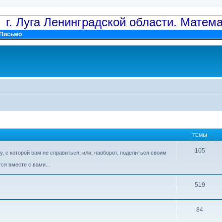
: г. Луга Ленинградской области. Матем
Письмо
ТЕМЫ
105
 с которой вам не справиться, или, наоборот, поделиться своим
ся вместе с вами...
519
84