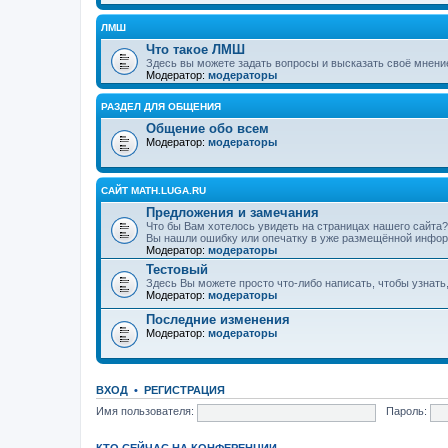
ЛМШ
Что такое ЛМШ
Здесь вы можете задать вопросы и высказать своё мнени
Модератор:
модераторы
РАЗДЕЛ ДЛЯ ОБЩЕНИЯ
Общение обо всем
Модератор:
модераторы
САЙТ MATH.LUGA.RU
Предложения и замечания
Что бы Вам хотелось увидеть на страницах нашего сайта?
Вы нашли ошибку или опечатку в уже размещённой инфор
Модератор:
модераторы
Тестовый
Здесь Вы можете просто что-либо написать, чтобы узнать
Модератор:
модераторы
Последние изменения
Модератор:
модераторы
ВХОД
•
РЕГИСТРАЦИЯ
Имя пользователя:
Пароль:
КТО СЕЙЧАС НА КОНФЕРЕНЦИИ