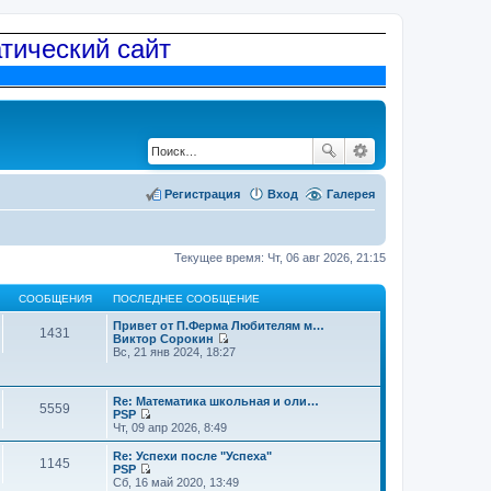
атический сайт
Регистрация
Вход
Галерея
Текущее время: Чт, 06 авг 2026, 21:15
СООБЩЕНИЯ
ПОСЛЕДНЕЕ СООБЩЕНИЕ
Привет от П.Ферма Любителям м…
1431
Виктор Сорокин
П
Вс, 21 янв 2024, 18:27
е
р
е
Re: Математика школьная и оли…
й
5559
PSP
т
П
Чт, 09 апр 2026, 8:49
и
е
к
р
п
Re: Успехи после "Успеха"
1145
е
о
PSP
й
П
с
Сб, 16 май 2020, 13:49
т