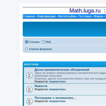
Math.luga.ru 
Главная
•
Информация
•
ФотоАльбом
•
Гостевая
•
Форум
•
Ссылки
FAQ
Список форумов
КАТЕГОРИЯ
Доска математических объявлений
Здесь вы можете сформулировать математическую задачу,
маленьким открытием.
Возможно, другие пользователи помогут вам или порадуют
Модератор:
модераторы
Новости
Модератор:
модераторы
Поговорим о математике...
Модератор:
модераторы