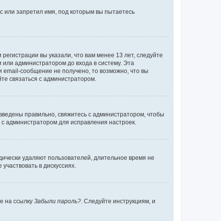
с или запретил имя, под которым вы пытаетесь
регистрации вы указали, что вам менее 13 лет, следуйте
 или администратором до входа в систему. Эта
 email-сообщение не получено, то возможно, что вы
йте связаться с администратором.
 введены правильно, свяжитесь с администратором, чтобы
ь с администратором для исправления настроек.
дически удаляют пользователей, длительное время не
участвовать в дискуссиях.
те на ссылку
Забыли пароль?
. Следуйте инструкциям, и