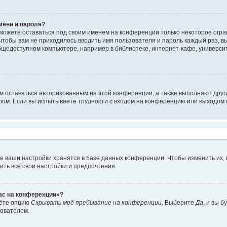
мени и пароля?
сможете оставаться под своим именем на конференции только некоторое огран
 чтобы вам не приходилось вводить имя пользователя и пароль каждый раз, 
щедоступном компьютере, например в библиотеке, интернет-кафе, университе
ам оставаться авторизованным на этой конференции, а также выполняют друг
ом. Если вы испытываете трудности с входом на конференцию или выходом с
е ваши настройки хранятся в базе данных конференции. Чтобы изменить их,
ить все свои настройки и предпочтения.
час на конференции»?
дёте опцию
Скрывать моё пребывание на конференции
. Выберите
Да
, и вы 
зователем.