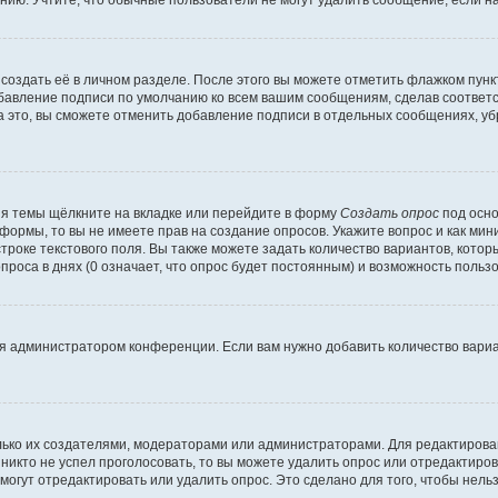
ию. Учтите, что обычные пользователи не могут удалить сообщение, если на 
создать её в личном разделе. После этого вы можете отметить флажком пун
обавление подписи по умолчанию ко всем вашим сообщениям, сделав соотве
а это, вы сможете отменить добавление подписи в отдельных сообщениях, у
я темы щёлкните на вкладке или перейдите в форму
Создать опрос
под осно
 формы, то вы не имеете прав на создание опросов. Укажите вопрос и как ми
троке текстового поля. Вы также можете задать количество вариантов, котор
оса в днях (0 означает, что опрос будет постоянным) и возможность пользо
я администратором конференции. Если вам нужно добавить количество вари
только их создателями, модераторами или администраторами. Для редактиров
 никто не успел проголосовать, то вы можете удалить опрос или отредактиров
огут отредактировать или удалить опрос. Это сделано для того, чтобы нель