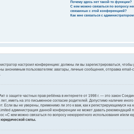
Почему здесь нет такой-то функции?
С кем можно связаться по вопросу н
связанных с этой конференцией?
Как мне связаться с администраторо
дминистратор настроил конференцию: должны ли вы зарегистрироваться, чтобы
 анонимным пользователям: аватары, личные сообщения, отправка email-сооб
.
 или Акт о защите частных прав ребёнка в интернете от 1998 г. — это закон Со
т, иметь на это письменное согласие родителей. Допустимо наличие иного
 Если вы не уверены, применимо ли это к вам, как к регистрирующемуся на 
Limited администрация данной конференции не может давать рекомендаций 
ос «С кем можно связаться по вопросу некорректного использования и/или ю
т юридической силы.