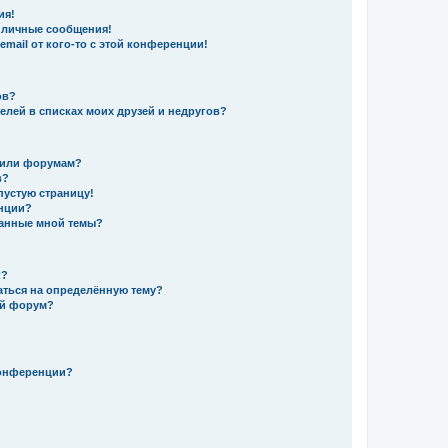
ия!
 личные сообщения!
mail от кого-то с этой конференции!
ов?
елей в списках моих друзей и недругов?
 или форумам?
в?
пустую страницу!
енции?
данные мной темы?
к?
аться на определённую тему?
ый форум?
конференции?