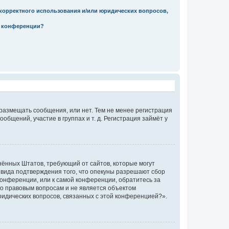
екорректного использования и/или юридических вопросов,
м конференции?
 размещать сообщения, или нет. Тем не менее регистрация
щений, участие в группах и т. д. Регистрация займёт у
единённых Штатов, требующий от сайтов, которые могут
 вида подтверждения того, что опекуны разрешают сбор
конференции, или к самой конференции, обратитесь за
по правовым вопросам и не является объектом
ридических вопросов, связанных с этой конференцией?».