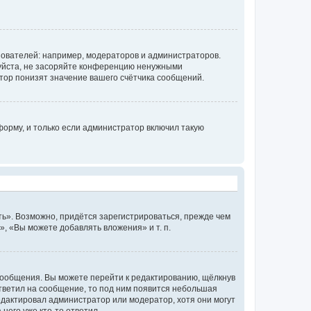
ователей: например, модераторов и администраторов.
уйста, не засоряйте конференцию ненужными
тор понизят значение вашего счётчика сообщений.
орму, и только если администратор включил такую
ь». Возможно, придётся зарегистрироваться, прежде чем
, «Вы можете добавлять вложения» и т. п.
сообщения. Вы можете перейти к редактированию, щёлкнув
ответил на сообщение, то под ним появится небольшая
редактировал администратор или модератор, хотя они могут