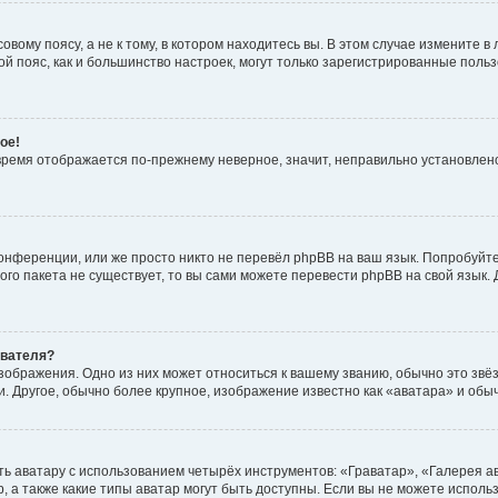
вому поясу, а не к тому, в котором находитесь вы. В этом случае измените в 
овой пояс, как и большинство настроек, могут только зарегистрированные пол
ое!
о время отображается по-прежнему неверное, значит, неправильно установле
онференции, или же просто никто не перевёл phpBB на ваш язык. Попробуйт
вого пакета не существует, то вы сами можете перевести phpBB на свой язы
ователя?
зображения. Одно из них может относиться к вашему званию, обычно это звёзд
. Другое, обычно более крупное, изображение известно как «аватара» и обы
ь аватару с использованием четырёх инструментов: «Граватар», «Галерея а
, а также какие типы аватар могут быть доступны. Если вы не можете испол