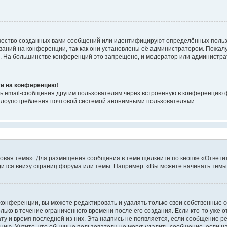
чество созданных вами сообщений или идентифицируют определённых польз
аний на конференции, так как они установлены её администратором. Пожал
е. На большинстве конференций это запрещено, и модератор или администра
ти на конференцию!
ь email-сообщения другим пользователям через встроенную в конференцию ф
ь злоупотребления почтовой системой анонимными пользователями.
овая тема». Для размещения сообщения в теме щёлкните по кнопке «Ответит
ится внизу страниц форума или темы. Например: «Вы можете начинать темы»
конференции, вы можете редактировать и удалять только свои собственные 
ько в течение ограниченного времени после его создания. Если кто-то уже 
дату и время последней из них. Эта надпись не появляется, если сообщение 