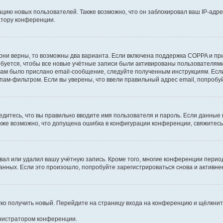
ию новых пользователей. Также возможно, что он заблокировал ваш IP-адре
атору конференции.
они верны, то возможны два варианта. Если включена поддержка COPPA и при 
уется, чтобы все новые учётные записи были активированы пользователями
ам было прислано email-сообщение, следуйте полученным инструкциям. Если
пам-фильтром. Если вы уверены, что ввели правильный адрес email, попробу
едитесь, что вы правильно вводите имя пользователя и пароль. Если данные
Также возможно, что допущена ошибка в конфигурации конференции, свяжитес
вал или удалил вашу учётную запись. Кроме того, многие конференции перио
ных. Если это произошло, попробуйте зарегистрироваться снова и активнее 
егко получить новый. Перейдите на страницу входа на конференцию и щёлкни
инистратором конференции.