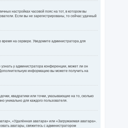
личных настройках часовой пояс на тот, в котором вы
ьзователи. Если вы не зарегистрированы, то сейчас удачный
но время на сервере. Уведомите администратора для
е узнать у администратора конференции, может ли он
к. Дополнительную информацию вы можете получить на
очки, квадратики или точки, указывающие на то, сколько
чно уникально для каждого пользователя.
ватар», «Удалённая аватара» или «Загружаемая аватара».
ьзовать аватары, свяжитесь с администратором