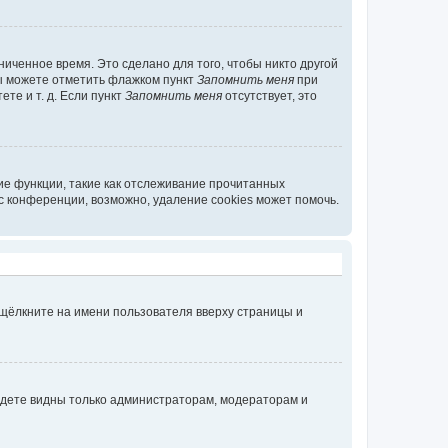
иченное время. Это сделано для того, чтобы никто другой
вы можете отметить флажком пункт
Запомнить меня
при
те и т. д. Если пункт
Запомнить меня
отсутствует, это
ие функции, такие как отслеживание прочитанных
 конференции, возможно, удаление cookies может помочь.
 щёлкните на имени пользователя вверху страницы и
будете видны только администраторам, модераторам и