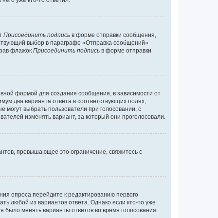
него уже кто-то ответил.
кт
Присоединить подпись
в форме отправки сообщения,
тствующий выбор в параграфе «Отправка сообщений»
брав флажок
Присоединить подпись
в форме отправки
вной формой для создания сообщения, в зависимости от
нимум два варианта ответа в соответствующих полях,
ые могут выбрать пользователи при голосовании, с
вателей изменять вариант, за который они проголосовали.
антов, превышающее это ограничение, свяжитесь с
ания опроса перейдите к редактированию первого
ать любой из вариантов ответа. Однако если кто-то уже
зя было менять варианты ответов во время голосования.