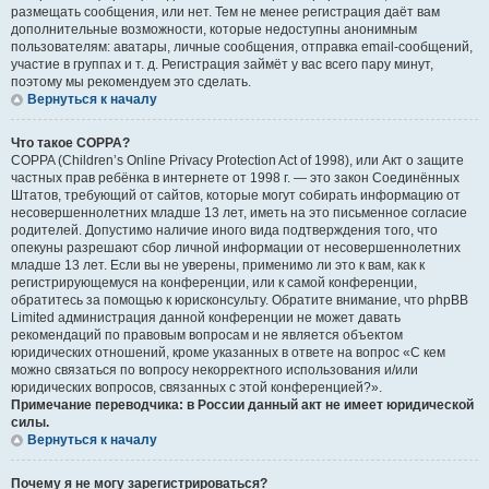
размещать сообщения, или нет. Тем не менее регистрация даёт вам
дополнительные возможности, которые недоступны анонимным
пользователям: аватары, личные сообщения, отправка email-сообщений,
участие в группах и т. д. Регистрация займёт у вас всего пару минут,
поэтому мы рекомендуем это сделать.
Вернуться к началу
Что такое COPPA?
COPPA (Children’s Online Privacy Protection Act of 1998), или Акт о защите
частных прав ребёнка в интернете от 1998 г. — это закон Соединённых
Штатов, требующий от сайтов, которые могут собирать информацию от
несовершеннолетних младше 13 лет, иметь на это письменное согласие
родителей. Допустимо наличие иного вида подтверждения того, что
опекуны разрешают сбор личной информации от несовершеннолетних
младше 13 лет. Если вы не уверены, применимо ли это к вам, как к
регистрирующемуся на конференции, или к самой конференции,
обратитесь за помощью к юрисконсульту. Обратите внимание, что phpBB
Limited администрация данной конференции не может давать
рекомендаций по правовым вопросам и не является объектом
юридических отношений, кроме указанных в ответе на вопрос «С кем
можно связаться по вопросу некорректного использования и/или
юридических вопросов, связанных с этой конференцией?».
Примечание переводчика: в России данный акт не имеет юридической
силы.
Вернуться к началу
Почему я не могу зарегистрироваться?