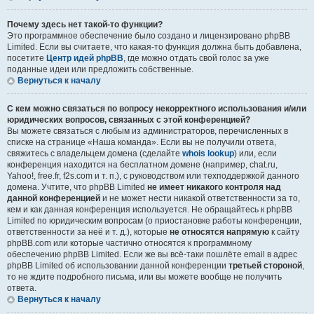
Почему здесь нет такой-то функции?
Это программное обеспечение было создано и лицензировано phpBB
Limited. Если вы считаете, что какая-то функция должна быть добавлена,
посетите
Центр идей phpBB
, где можно отдать свой голос за уже
поданные идеи или предложить собственные.
Вернуться к началу
С кем можно связаться по вопросу некорректного использования и/или
юридических вопросов, связанных с этой конференцией?
Вы можете связаться с любым из администраторов, перечисленных в
списке на странице «Наша команда». Если вы не получили ответа,
свяжитесь с владельцем домена (сделайте
whois lookup
) или, если
конференция находится на бесплатном домене (например, chat.ru,
Yahoo!, free.fr, f2s.com и т. п.), с руководством или техподдержкой данного
домена. Учтите, что phpBB Limited
не имеет никакого контроля над
данной конференцией
и не может нести никакой ответственности за то,
кем и как данная конференция используется. Не обращайтесь к phpBB
Limited по юридическим вопросам (о приостановке работы конференции,
ответственности за неё и т. д.), которые
не относятся напрямую
к сайту
phpBB.com или которые частично относятся к программному
обеспечению phpBB Limited. Если же вы всё-таки пошлёте email в адрес
phpBB Limited об использовании данной конференции
третьей стороной
,
то не ждите подробного письма, или вы можете вообще не получить
ответа.
Вернуться к началу