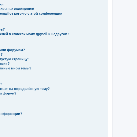
ия!
 личные сообщения!
mail от кого-то с этой конференции!
ов?
елей в списках моих друзей и недругов?
 или форумам?
в?
пустую страницу!
енции?
данные мной темы?
к?
аться на определённую тему?
ый форум?
конференции?