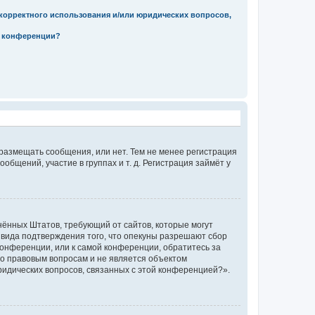
екорректного использования и/или юридических вопросов,
м конференции?
 размещать сообщения, или нет. Тем не менее регистрация
щений, участие в группах и т. д. Регистрация займёт у
единённых Штатов, требующий от сайтов, которые могут
 вида подтверждения того, что опекуны разрешают сбор
конференции, или к самой конференции, обратитесь за
по правовым вопросам и не является объектом
ридических вопросов, связанных с этой конференцией?».