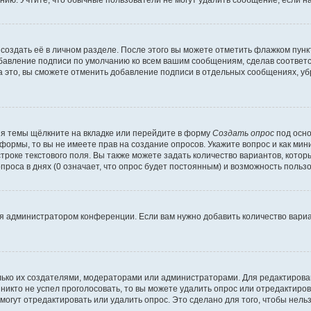
ию. Учтите, что обычные пользователи не могут удалить сообщение, если на 
создать её в личном разделе. После этого вы можете отметить флажком пун
обавление подписи по умолчанию ко всем вашим сообщениям, сделав соотве
а это, вы сможете отменить добавление подписи в отдельных сообщениях, у
я темы щёлкните на вкладке или перейдите в форму
Создать опрос
под осно
 формы, то вы не имеете прав на создание опросов. Укажите вопрос и как ми
троке текстового поля. Вы также можете задать количество вариантов, котор
оса в днях (0 означает, что опрос будет постоянным) и возможность пользо
я администратором конференции. Если вам нужно добавить количество вари
только их создателями, модераторами или администраторами. Для редактиров
 никто не успел проголосовать, то вы можете удалить опрос или отредактиров
огут отредактировать или удалить опрос. Это сделано для того, чтобы нель