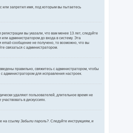
с или запретил имя, под которым вы пытаетесь
регистрации вы указали, что вам менее 13 лет, следуйте
 или администратором до входа в систему. Эта
 email-сообщение не получено, то возможно, что вы
йте связаться с администратором.
 введены правильно, свяжитесь с администратором, чтобы
ь с администратором для исправления настроек.
дически удаляют пользователей, длительное время не
участвовать в дискуссиях.
те на ссылку
Забыли пароль?
. Следуйте инструкциям, и