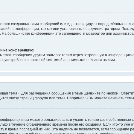
чество созданных вами сообщений или идентифицируют определённых польз
аний на конференции, так как они установлены её администратором. Пожал
е. На большинстве конференций это запрещено, и модератор или администра
ти на конференцию!
ь email-сообщения другим пользователям через встроенную в конференцию ф
ь злоупотребления почтовой системой анонимными пользователями.
овая тема». Для размещения сообщения в теме щёлкните по кнопке «Ответит
ится внизу страниц форума или темы. Например: «Вы можете начинать темы»
конференции, вы можете редактировать и удалять только свои собственные 
ько в течение ограниченного времени после его создания. Если кто-то уже 
дату и время последней из них. Эта надпись не появляется, если сообщение 