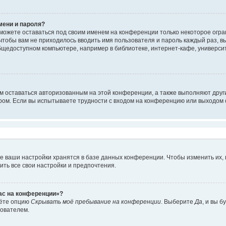
мени и пароля?
сможете оставаться под своим именем на конференции только некоторое огран
 чтобы вам не приходилось вводить имя пользователя и пароль каждый раз, 
щедоступном компьютере, например в библиотеке, интернет-кафе, университе
ам оставаться авторизованным на этой конференции, а также выполняют друг
ом. Если вы испытываете трудности с входом на конференцию или выходом с
е ваши настройки хранятся в базе данных конференции. Чтобы изменить их,
ить все свои настройки и предпочтения.
час на конференции»?
дёте опцию
Скрывать моё пребывание на конференции
. Выберите
Да
, и вы 
зователем.