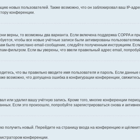
ию новых пользователей. Также возможно, что он заблокировал ваш IP-адре
атору конференции.
они верны, то возможны два варианта. Если включена поддержка COPPA и при 
уется, чтобы все новые учётные записи были активированы пользователями
ам было прислано email-сообщение, следуйте полученным инструкциям. Если
пам-фильтром. Если вы уверены, что ввели правильный адрес email, попробу
едитесь, что вы правильно вводите имя пользователя и пароль. Если данные
Также возможно, что допущена ошибка в конфигурации конференции, свяжитес
вал или удалил вашу учётную запись. Кроме того, многие конференции перио
ных. Если это произошло, попробуйте зарегистрироваться снова и активнее 
егко получить новый. Перейдите на страницу входа на конференцию и щёлкни
инистратором конференции.