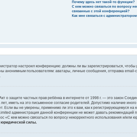
Почему здесь нет такой-то функции?
С кем можно связаться по вопросу н
связанных с этой конференцией?
Как мне связаться с администраторо
дминистратор настроил конференцию: должны ли вы зарегистрироваться, чтобы
 анонимным пользователям: аватары, личные сообщения, отправка email-сооб
.
 или Акт о защите частных прав ребёнка в интернете от 1998 г. — это закон Со
т, иметь на это письменное согласие родителей. Допустимо наличие иного
 Если вы не уверены, применимо ли это к вам, как к регистрирующемуся на 
Limited администрация данной конференции не может давать рекомендаций 
ос «С кем можно связаться по вопросу некорректного использования и/или ю
т юридической силы.