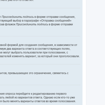
него уже кто-то ответил.
кт
Присоединить подпись
в форме отправки сообщения,
тствующий выбор в параграфе «Отправка сообщений»
брав флажок
Присоединить подпись
в форме отправки
вной формой для создания сообщения, в зависимости от
нимум два варианта ответа в соответствующих полях,
ые могут выбрать пользователи при голосовании, с
вателей изменять вариант, за который они проголосовали.
антов, превышающее это ограничение, свяжитесь с
ания опроса перейдите к редактированию первого
ать любой из вариантов ответа. Однако если кто-то уже
зя было менять варианты ответов во время голосования.