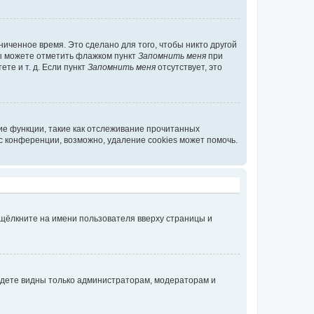
иченное время. Это сделано для того, чтобы никто другой
вы можете отметить флажком пункт
Запомнить меня
при
те и т. д. Если пункт
Запомнить меня
отсутствует, это
ие функции, такие как отслеживание прочитанных
 конференции, возможно, удаление cookies может помочь.
 щёлкните на имени пользователя вверху страницы и
будете видны только администраторам, модераторам и