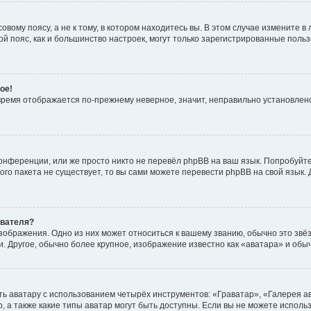
вому поясу, а не к тому, в котором находитесь вы. В этом случае измените в 
овой пояс, как и большинство настроек, могут только зарегистрированные пол
ое!
о время отображается по-прежнему неверное, значит, неправильно установле
онференции, или же просто никто не перевёл phpBB на ваш язык. Попробуйт
вого пакета не существует, то вы сами можете перевести phpBB на свой язы
ователя?
зображения. Одно из них может относиться к вашему званию, обычно это звёзд
. Другое, обычно более крупное, изображение известно как «аватара» и обы
ь аватару с использованием четырёх инструментов: «Граватар», «Галерея а
, а также какие типы аватар могут быть доступны. Если вы не можете испол