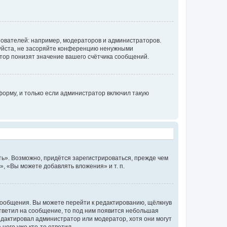
ователей: например, модераторов и администраторов.
уйста, не засоряйте конференцию ненужными
тор понизят значение вашего счётчика сообщений.
орму, и только если администратор включил такую
ь». Возможно, придётся зарегистрироваться, прежде чем
, «Вы можете добавлять вложения» и т. п.
сообщения. Вы можете перейти к редактированию, щёлкнув
ответил на сообщение, то под ним появится небольшая
редактировал администратор или модератор, хотя они могут