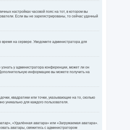
личных настройках часовой пояс на тот, в котором вы
ьзователи. Если вы не зарегистрированы, то сейчас удачный
но время на сервере. Уведомите администратора для
е узнать у администратора конференции, может ли он
к. Дополнительную информацию вы можете получить на
очки, квадратики или точки, указывающие на то, сколько
чно уникально для каждого пользователя.
ватар», «Удалённая аватара» или «Загружаемая аватара».
ьзовать аватары, свяжитесь с администратором