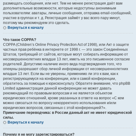
размещать сообщения, или нет. Тем не менее регистрация даёт вам
дополнительные возможности, которые недоступны анонимным
пользователям: аватары, личные сообщения, отправка email-сообщений,
участие в группах и т. д. Регистрация займёт у вас всего пару минут,
поэтому мы рекомендуем это сделать.
Вернуться к началу
Что такое COPPA?
COPPA (Children’s Online Privacy Protection Act of 1998), или Акт о защите
частных прав ребёнка в интернете от 1998 г. — это закон Соединённых
Штатов, требующий от сайтов, которые могут собирать информацию от
несовершеннолетних младше 13 лет, иметь на это письменное согласие
родителей. Допустимо наличие иного вида подтверждения того, что
опекуны разрешают сбор личной информации от несовершеннолетних
младше 13 лет. Если вы не уверены, применимо ли это к вам, как к
регистрирующемуся на конференции, или к самой конференции,
обратитесь за помощью к юрисконсульту. Обратите внимание, что phpBB
Limited администрация данной конференции не может давать
рекомендаций по правовым вопросам и не является объектом
юридических отношений, кроме указанных в ответе на вопрос «С кем
можно связаться по вопросу некорректного использования и/или
юридических вопросов, связанных с этой конференцией?».
Примечание переводчика: в России данный акт не имеет юридической
силы.
Вернуться к началу
Почему я не могу зарегистрироваться?