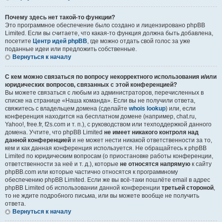
Почему здесь нет такой-то функции?
Это программное обеспечение было создано и лицензировано phpBB
Limited. Если вы считаете, что какая-то функция должна быть добавлена,
посетите
Центр идей phpBB
, где можно отдать свой голос за уже
поданные идеи или предложить собственные.
Вернуться к началу
С кем можно связаться по вопросу некорректного использования и/или
юридических вопросов, связанных с этой конференцией?
Вы можете связаться с любым из администраторов, перечисленных в
списке на странице «Наша команда». Если вы не получили ответа,
свяжитесь с владельцем домена (сделайте
whois lookup
) или, если
конференция находится на бесплатном домене (например, chat.ru,
Yahoo!, free.fr, f2s.com и т. п.), с руководством или техподдержкой данного
домена. Учтите, что phpBB Limited
не имеет никакого контроля над
данной конференцией
и не может нести никакой ответственности за то,
кем и как данная конференция используется. Не обращайтесь к phpBB
Limited по юридическим вопросам (о приостановке работы конференции,
ответственности за неё и т. д.), которые
не относятся напрямую
к сайту
phpBB.com или которые частично относятся к программному
обеспечению phpBB Limited. Если же вы всё-таки пошлёте email в адрес
phpBB Limited об использовании данной конференции
третьей стороной
,
то не ждите подробного письма, или вы можете вообще не получить
ответа.
Вернуться к началу