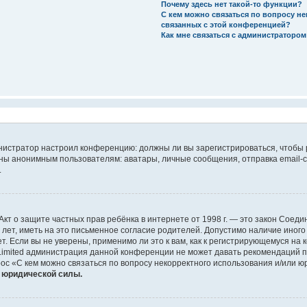
Почему здесь нет такой-то функции?
С кем можно связаться по вопросу н
связанных с этой конференцией?
Как мне связаться с администраторо
дминистратор настроил конференцию: должны ли вы зарегистрироваться, чтобы
 анонимным пользователям: аватары, личные сообщения, отправка email-сооб
.
 или Акт о защите частных прав ребёнка в интернете от 1998 г. — это закон Со
т, иметь на это письменное согласие родителей. Допустимо наличие иного
 Если вы не уверены, применимо ли это к вам, как к регистрирующемуся на 
Limited администрация данной конференции не может давать рекомендаций 
ос «С кем можно связаться по вопросу некорректного использования и/или ю
т юридической силы.