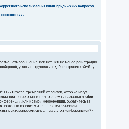
екорректного использования и/или юридических вопросов,
м конференции?
 размещать сообщения, или нет. Тем не менее регистрация
щений, участие в группах и т. д. Регистрация займёт у
единённых Штатов, требующий от сайтов, которые могут
 вида подтверждения того, что опекуны разрешают сбор
конференции, или к самой конференции, обратитесь за
по правовым вопросам и не является объектом
ридических вопросов, связанных с этой конференцией?».