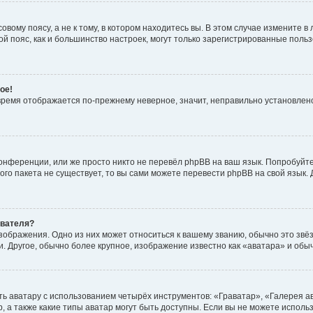
вому поясу, а не к тому, в котором находитесь вы. В этом случае измените в 
овой пояс, как и большинство настроек, могут только зарегистрированные пол
ое!
о время отображается по-прежнему неверное, значит, неправильно установле
онференции, или же просто никто не перевёл phpBB на ваш язык. Попробуйт
вого пакета не существует, то вы сами можете перевести phpBB на свой язы
ователя?
зображения. Одно из них может относиться к вашему званию, обычно это звёзд
. Другое, обычно более крупное, изображение известно как «аватара» и обы
ь аватару с использованием четырёх инструментов: «Граватар», «Галерея а
, а также какие типы аватар могут быть доступны. Если вы не можете испол