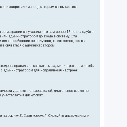
с или запретил имя, под которым вы пытаетесь
регистрации вы указали, что вам менее 13 лет, следуйте
 или администратором до входа в систему. Эта
 email-сообщение не получено, то возможно, что вы
йте связаться с администратором.
 введены правильно, свяжитесь с администратором, чтобы
ь с администратором для исправления настроек.
дически удаляют пользователей, длительное время не
участвовать в дискуссиях.
те на ссылку
Забыли пароль?
. Следуйте инструкциям, и