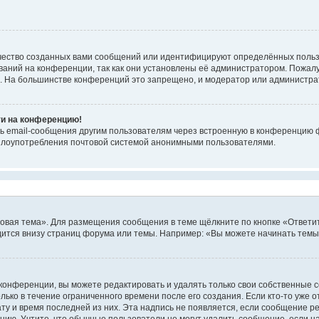
чество созданных вами сообщений или идентифицируют определённых польз
аний на конференции, так как они установлены её администратором. Пожал
е. На большинстве конференций это запрещено, и модератор или администра
ти на конференцию!
ь email-сообщения другим пользователям через встроенную в конференцию ф
ь злоупотребления почтовой системой анонимными пользователями.
овая тема». Для размещения сообщения в теме щёлкните по кнопке «Ответит
ится внизу страниц форума или темы. Например: «Вы можете начинать темы»
конференции, вы можете редактировать и удалять только свои собственные 
ько в течение ограниченного времени после его создания. Если кто-то уже 
дату и время последней из них. Эта надпись не появляется, если сообщение 