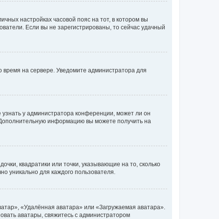
личных настройках часовой пояс на тот, в котором вы
ьзователи. Если вы не зарегистрированы, то сейчас удачный
но время на сервере. Уведомите администратора для
е узнать у администратора конференции, может ли он
к. Дополнительную информацию вы можете получить на
очки, квадратики или точки, указывающие на то, сколько
чно уникально для каждого пользователя.
ватар», «Удалённая аватара» или «Загружаемая аватара».
ьзовать аватары, свяжитесь с администратором