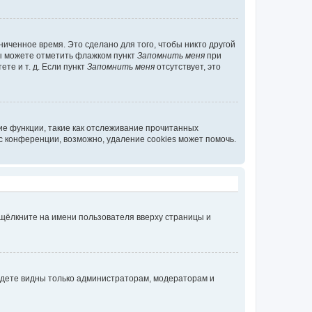
иченное время. Это сделано для того, чтобы никто другой
вы можете отметить флажком пункт
Запомнить меня
при
те и т. д. Если пункт
Запомнить меня
отсутствует, это
ие функции, такие как отслеживание прочитанных
 конференции, возможно, удаление cookies может помочь.
 щёлкните на имени пользователя вверху страницы и
будете видны только администраторам, модераторам и