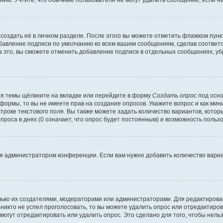
ию. Учтите, что обычные пользователи не могут удалить сообщение, если на 
создать её в личном разделе. После этого вы можете отметить флажком пун
обавление подписи по умолчанию ко всем вашим сообщениям, сделав соотве
а это, вы сможете отменить добавление подписи в отдельных сообщениях, у
я темы щёлкните на вкладке или перейдите в форму
Создать опрос
под осно
 формы, то вы не имеете прав на создание опросов. Укажите вопрос и как ми
троке текстового поля. Вы также можете задать количество вариантов, котор
оса в днях (0 означает, что опрос будет постоянным) и возможность пользо
я администратором конференции. Если вам нужно добавить количество вари
только их создателями, модераторами или администраторами. Для редактиров
 никто не успел проголосовать, то вы можете удалить опрос или отредактиров
огут отредактировать или удалить опрос. Это сделано для того, чтобы нель