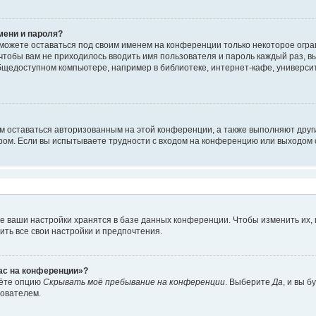
мени и пароля?
сможете оставаться под своим именем на конференции только некоторое огран
 чтобы вам не приходилось вводить имя пользователя и пароль каждый раз, 
щедоступном компьютере, например в библиотеке, интернет-кафе, университе
ам оставаться авторизованным на этой конференции, а также выполняют друг
ом. Если вы испытываете трудности с входом на конференцию или выходом с
е ваши настройки хранятся в базе данных конференции. Чтобы изменить их,
ить все свои настройки и предпочтения.
час на конференции»?
дёте опцию
Скрывать моё пребывание на конференции
. Выберите
Да
, и вы 
зователем.