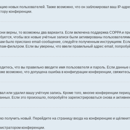
ию новых пользователей. Также возможно, что он заблокировал ваш IP-адре
атору конференции.
они верны, то возможны два варианта. Если включена поддержка COPPA и при 
уется, чтобы все новые учётные записи были активированы пользователями
ам было прислано email-сообщение, следуйте полученным инструкциям. Если
пам-фильтром. Если вы уверены, что ввели правильный адрес email, попробу
едитесь, что вы правильно вводите имя пользователя и пароль. Если данные
Также возможно, что допущена ошибка в конфигурации конференции, свяжитес
вал или удалил вашу учётную запись. Кроме того, многие конференции перио
ных. Если это произошло, попробуйте зарегистрироваться снова и активнее 
егко получить новый. Перейдите на страницу входа на конференцию и щёлкни
инистратором конференции.