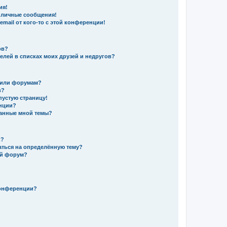
ия!
 личные сообщения!
mail от кого-то с этой конференции!
ов?
елей в списках моих друзей и недругов?
 или форумам?
в?
пустую страницу!
енции?
данные мной темы?
к?
аться на определённую тему?
ый форум?
конференции?