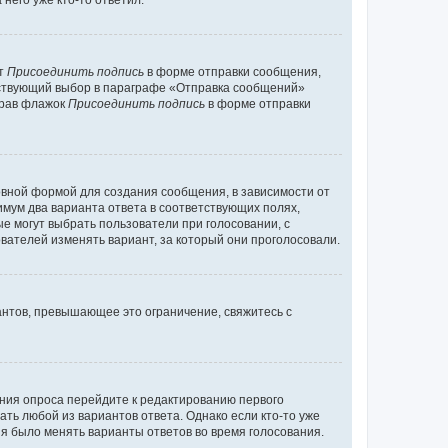
него уже кто-то ответил.
кт
Присоединить подпись
в форме отправки сообщения,
тствующий выбор в параграфе «Отправка сообщений»
брав флажок
Присоединить подпись
в форме отправки
вной формой для создания сообщения, в зависимости от
нимум два варианта ответа в соответствующих полях,
ые могут выбрать пользователи при голосовании, с
вателей изменять вариант, за который они проголосовали.
антов, превышающее это ограничение, свяжитесь с
ания опроса перейдите к редактированию первого
ать любой из вариантов ответа. Однако если кто-то уже
зя было менять варианты ответов во время голосования.