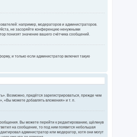
ователей: например, модераторов и администраторов.
уйста, не засоряйте конференцию ненужными
тор понизят значение вашего счётчика сообщений.
орму, и только если администратор включил такую
ь». Возможно, придётся зарегистрироваться, прежде чем
, «Вы можете добавлять вложения» и т. п.
сообщения. Вы можете перейти к редактированию, щёлкнув
ответил на сообщение, то под ним появится небольшая
редактировал администратор или модератор, хотя они могут