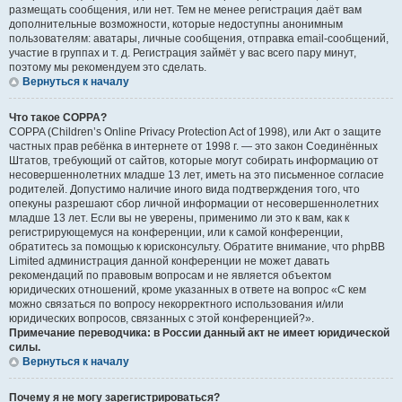
размещать сообщения, или нет. Тем не менее регистрация даёт вам
дополнительные возможности, которые недоступны анонимным
пользователям: аватары, личные сообщения, отправка email-сообщений,
участие в группах и т. д. Регистрация займёт у вас всего пару минут,
поэтому мы рекомендуем это сделать.
Вернуться к началу
Что такое COPPA?
COPPA (Children’s Online Privacy Protection Act of 1998), или Акт о защите
частных прав ребёнка в интернете от 1998 г. — это закон Соединённых
Штатов, требующий от сайтов, которые могут собирать информацию от
несовершеннолетних младше 13 лет, иметь на это письменное согласие
родителей. Допустимо наличие иного вида подтверждения того, что
опекуны разрешают сбор личной информации от несовершеннолетних
младше 13 лет. Если вы не уверены, применимо ли это к вам, как к
регистрирующемуся на конференции, или к самой конференции,
обратитесь за помощью к юрисконсульту. Обратите внимание, что phpBB
Limited администрация данной конференции не может давать
рекомендаций по правовым вопросам и не является объектом
юридических отношений, кроме указанных в ответе на вопрос «С кем
можно связаться по вопросу некорректного использования и/или
юридических вопросов, связанных с этой конференцией?».
Примечание переводчика: в России данный акт не имеет юридической
силы.
Вернуться к началу
Почему я не могу зарегистрироваться?