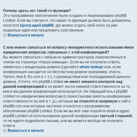
Почему здесь нет такой-то функции?
Это программное обеспечение было создано и лицензировано phpBB
Limited. Если вы считаете, что какая-то функция должна быть добавлена,
посетите
Центр идей phpBB
, где можно отдать свой голос за уже
поданные идеи или предложить собственные.
Вернуться к началу
С кем можно связаться по вопросу некорректного использования и/или
юридических вопросов, связанных с этой конференцией?
Вы можете связаться с любым из администраторов, перечисленных в
списке на странице «Наша команда». Если вы не получили ответа,
свяжитесь с владельцем домена (сделайте
whois lookup
) или, если
конференция находится на бесплатном домене (например, chat.ru,
Yahoo!, free.fr, f2s.com и т. п.), с руководством или техподдержкой данного
домена. Учтите, что phpBB Limited
не имеет никакого контроля над
данной конференцией
и не может нести никакой ответственности за то,
кем и как данная конференция используется. Не обращайтесь к phpBB
Limited по юридическим вопросам (о приостановке работы конференции,
ответственности за неё и т. д.), которые
не относятся напрямую
к сайту
phpBB.com или которые частично относятся к программному
обеспечению phpBB Limited. Если же вы всё-таки пошлёте email в адрес
phpBB Limited об использовании данной конференции
третьей стороной
,
то не ждите подробного письма, или вы можете вообще не получить
ответа.
Вернуться к началу