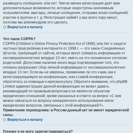
размещать сообщения, или нет. Тем не менее регистрация даёт вам
дополнительные возможности, которые недоступны анонимным
пользователям: аватары, личные сообщения, отправка email-сообщений,
участие в группах и т. д. Регистрация займёт у вас всего пару минут,
поэтому мы рекомендуем это сделать.
Вернуться к началу
Что такое COPPA?
COPPA (Children’s Online Privacy Protection Act of 1998), или Акт о защите
частных прав ребёнка в интернете от 1998 г. — это закон Соединённых
Штатов, требующий от сайтов, которые могут собирать информацию от
несовершеннолетних младше 13 лет, иметь на это письменное согласие
родителей. Допустимо наличие иного вида подтверждения того, что
опекуны разрешают сбор личной информации от несовершеннолетних
младше 13 лет. Если вы не уверены, применимо ли это к вам, как к
регистрирующемуся на конференции, или к самой конференции,
обратитесь за помощью к юрисконсульту. Обратите внимание, что phpBB
Limited администрация данной конференции не может давать
рекомендаций по правовым вопросам и не является объектом
юридических отношений, кроме указанных в ответе на вопрос «С кем
можно связаться по вопросу некорректного использования и/или
юридических вопросов, связанных с этой конференцией?».
Примечание переводчика: в России данный акт не имеет юридической
силы.
Вернуться к началу
Почему я не могу зарегистрироваться?