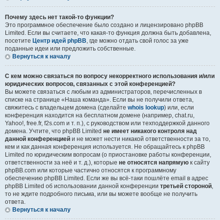
Почему здесь нет такой-то функции?
Это программное обеспечение было создано и лицензировано phpBB
Limited. Если вы считаете, что какая-то функция должна быть добавлена,
посетите
Центр идей phpBB
, где можно отдать свой голос за уже
поданные идеи или предложить собственные.
Вернуться к началу
С кем можно связаться по вопросу некорректного использования и/или
юридических вопросов, связанных с этой конференцией?
Вы можете связаться с любым из администраторов, перечисленных в
списке на странице «Наша команда». Если вы не получили ответа,
свяжитесь с владельцем домена (сделайте
whois lookup
) или, если
конференция находится на бесплатном домене (например, chat.ru,
Yahoo!, free.fr, f2s.com и т. п.), с руководством или техподдержкой данного
домена. Учтите, что phpBB Limited
не имеет никакого контроля над
данной конференцией
и не может нести никакой ответственности за то,
кем и как данная конференция используется. Не обращайтесь к phpBB
Limited по юридическим вопросам (о приостановке работы конференции,
ответственности за неё и т. д.), которые
не относятся напрямую
к сайту
phpBB.com или которые частично относятся к программному
обеспечению phpBB Limited. Если же вы всё-таки пошлёте email в адрес
phpBB Limited об использовании данной конференции
третьей стороной
,
то не ждите подробного письма, или вы можете вообще не получить
ответа.
Вернуться к началу