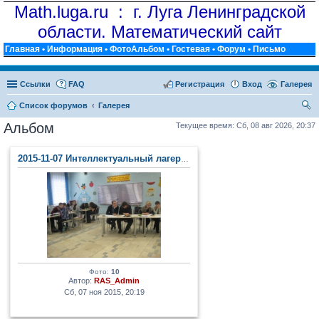
Math.luga.ru : г. Луга Ленинградской
области. Математический сайт
Главная
•
Информация
•
ФотоАльбом
•
Гостевая
•
Форум
•
Письмо
Ссылки
FAQ
Регистрация
Вход
Галерея
Список форумов
Галерея
ои
Альбом
Текущее время: Сб, 08 авг 2026, 20:37
ск
2015-11-07 Интеллектуальный лагерь (п. Тайцы)
Фото:
10
Автор:
RAS_Admin
Сб, 07 ноя 2015, 20:19