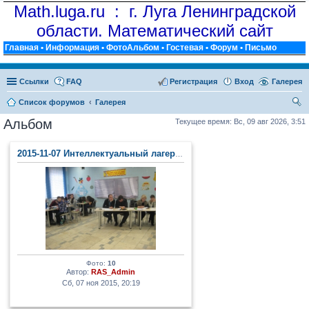
Math.luga.ru : г. Луга Ленинградской
области. Математический сайт
Главная
•
Информация
•
ФотоАльбом
•
Гостевая
•
Форум
•
Письмо
Ссылки
FAQ
Регистрация
Вход
Галерея
Список форумов
Галерея
ои
Альбом
Текущее время: Вс, 09 авг 2026, 3:51
ск
2015-11-07 Интеллектуальный лагерь (п. Тайцы)
Фото:
10
Автор:
RAS_Admin
Сб, 07 ноя 2015, 20:19